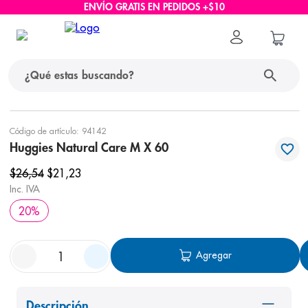
ENVÍO GRATIS EN PEDIDOS +$10
¿Qué estas buscando?
términos más buscados
Código de artículo
:
94142
Huggies Natural Care M X 60
1
.
protector solar
$
26
,
54
$
21
,
23
2
.
pañales
Inc. IVA
3
.
eucerin
20
%
4
.
cerave
5
.
nivea
Agregar
6
.
shampoo
7
.
bioderma
Descripción