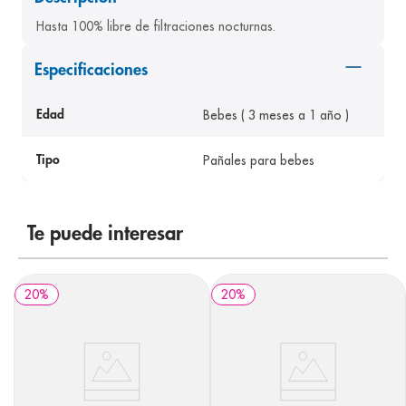
8
.
panolini
Hasta 100% libre de filtraciones nocturnas.
9
.
pediasure
Especificaciones
10
.
prueba embarazo
Bebes ( 3 meses a 1 año )
Edad
Pañales para bebes
Tipo
Te puede interesar
20
%
20
%