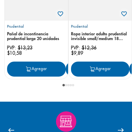
Prudential
Prudential
Pañal de incontinencia
Ropa interior adulto prudential
prudential large 20 unidades
invisible small/medium 18
unidades
PVP:
$
13
,
23
PVP:
$
12
,
36
$
10
,
58
$
9
,
89
Agregar
Agregar
Agregar