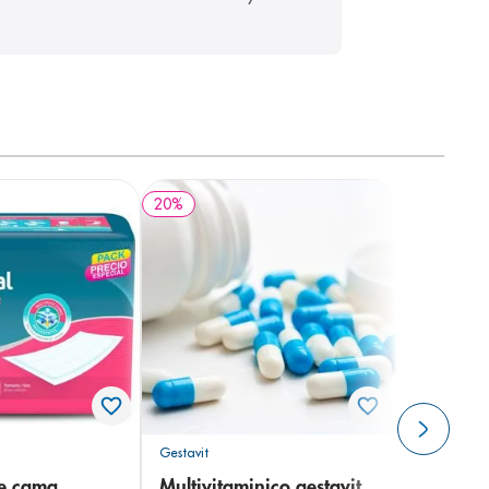
20
%
Gestavit
de cama
Multivitaminico gestavit