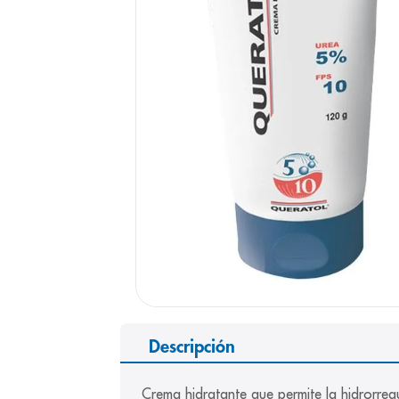
9
.
pediasure
10
.
panolini
Descripción
Crema hidratante que permite la hidrorre