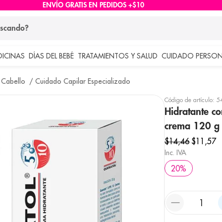
ENVÍO GRATIS EN PEDIDOS +$10
ndo?
DICINAS
DÍAS DEL BEBÉ
TRATAMIENTOS Y SALUD
CUIDADO PERSON
 más buscados
 Cabello
Cuidado Capilar Especializado
lar
Código de artículo
:
5
Hidratante co
crema 120 g
$
14
,
46
$
11
,
57
Inc. IVA
20
%
e