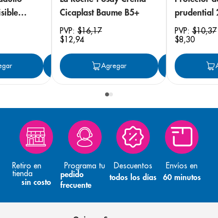
sible
Cicaplast Baume B5+
prudential
 18
PVP:
$
16
,
17
PVP:
$
10
,
37
$
12
,
94
$
8
,
30
egar
Agregar
Agregar
Agreg
Retiro en
Programa tu
Descuentos
Envíos en
tienda
pedido
todos los días
60 minutos
sin costo
frecuente