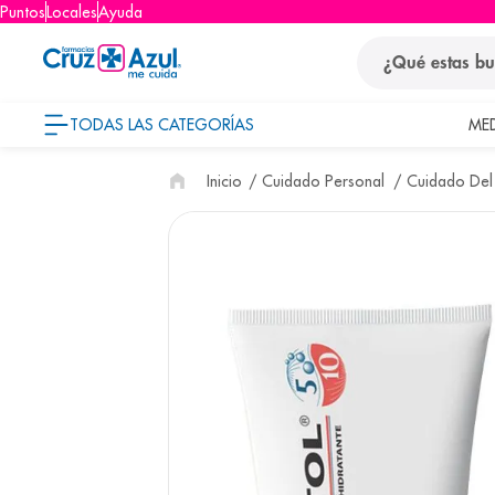
Puntos
Locales
Ayuda
¿Qué estas busca
TODAS LAS CATEGORÍAS
ME
términos
Cuidado Personal
Cuidado Del
1
.
protector so
2
.
pañales
3
.
eucerin
4
.
cerave
5
.
nivea
6
.
bioderma
7
.
shampoo
8
.
desodorant