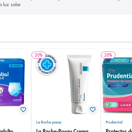
a luz solar.
20
%
20
%
La Roche-posay
Prudential
adulto
La Roche-Posay Crema
Protector 