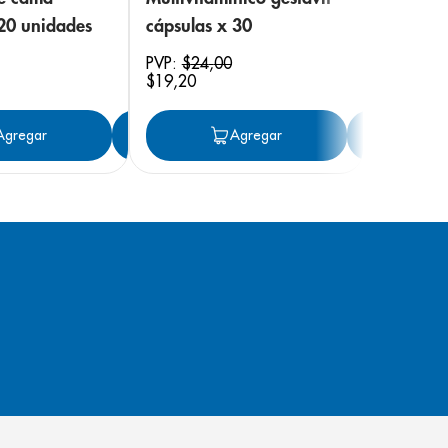
 20 unidades
cápsulas x 30
PVP:
$
24
,
00
$
19
,
20
ar
Agregar
Agregar
Agregar
Ag