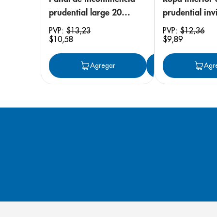
prudential large 20
prudential invi
unidades
small/medium
PVP:
$
13
,
23
PVP:
$
12
,
36
$
10
,
58
$
9
,
89
unidades
Agregar
Agregar
Agr