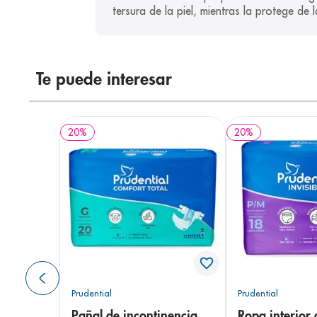
tersura de la piel, mientras la protege de l
Te puede interesar
20
%
20
%
Prudential
Prudential
Pañal de incontinencia
Ropa interior 