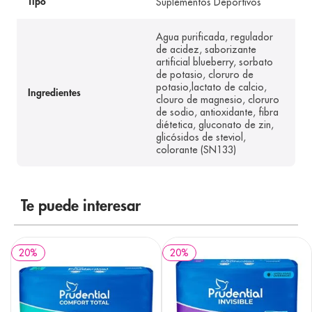
Suplementos Deportivos
Tipo
Agua purificada, regulador
de acidez, saborizante
artificial blueberry, sorbato
de potasio, cloruro de
potasio,lactato de calcio,
Ingredientes
clouro de magnesio, cloruro
de sodio, antioxidante, fibra
diétetica, gluconato de zin,
glicósidos de steviol,
colorante (SN133)
Te puede interesar
20
%
20
%