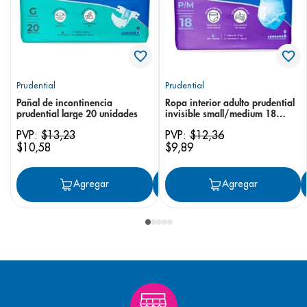
Prudential
Prudential
Pañal de incontinencia
Ropa interior adulto prudential
prudential large 20 unidades
invisible small/medium 18
unidades
PVP:
$
13
,
23
PVP:
$
12
,
36
$
10
,
58
$
9
,
89
Agregar
Agregar
Agregar