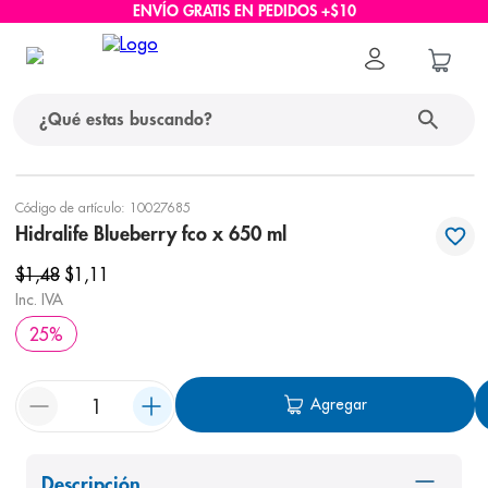
ENVÍO GRATIS EN PEDIDOS +$10
¿Qué estas buscando?
términos más buscados
Código de artículo
:
10027685
Hidralife Blueberry fco x 650 ml
1
.
protector solar
$
1
,
48
$
1
,
11
2
.
pañales
Inc. IVA
3
.
eucerin
25
%
4
.
cerave
5
.
nivea
Agregar
6
.
shampoo
7
.
bioderma
Descripción