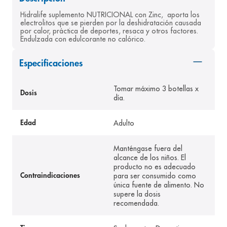
8
.
pediasure
Hidralife suplemento NUTRICIONAL con Zinc,  aporta los 
electrolitos que se pierden por la deshidratación causada 
9
.
panolini
por calor, práctica de deportes, resaca y otros factores. 
Endulzada con edulcorante no calórico.
10
.
prueba embarazo
Especificaciones
Tomar máximo 3 botellas x
Dosis
día.
Adulto
Edad
Manténgase fuera del
alcance de los niños. El
producto no es adecuado
para ser consumido como
Contraindicaciones
única fuente de alimento. No
supere la dosis
recomendada.