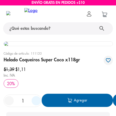
ENVÍO GRATIS EN PEDIDOS +$10
¿Qué estas buscando?
términos más buscados
Código de artículo
:
111153
1
.
protector solar
Helado Coqueiros Super Coco x118gr
2
.
pañales
$
1
,
39
$
1
,
11
Inc. IVA
3
.
eucerin
20
%
4
.
cerave
5
.
nivea
Agregar
6
.
shampoo
7
.
bioderma