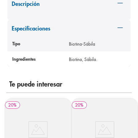
Descripción
8
.
panolini
9
.
pediasure
10
.
prueba embarazo
Especificaciones
Biotina-Sábila
Tipo
Biotina, Sábila.
Ingredientes
Te puede interesar
20
%
20
%