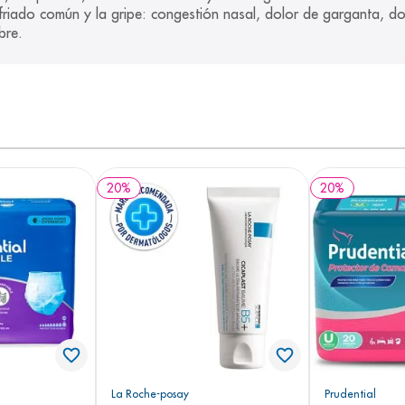
bre.
20
%
20
%
La Roche-posay
Prudential