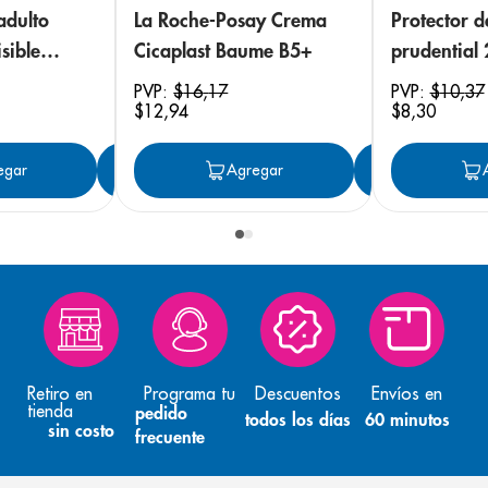
adulto
La Roche-Posay Crema
Protector 
sible
Cicaplast Baume B5+
prudential
 18
PVP:
$
16
,
17
PVP:
$
10
,
37
$
12
,
94
$
8
,
30
egar
Agregar
Agregar
Agreg
Retiro en
Programa tu
Descuentos
Envíos en
tienda
pedido
todos los días
60 minutos
sin costo
frecuente