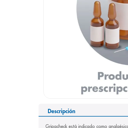
9
.
panolini
10
.
prueba emb
Descripción
Gripacheck está indicado como analgésico,