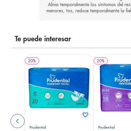
 Alivia temporalmente los síntomas del resfriado común y la gripe: congestión nasal, dolor de garganta, dolor de cabeza, dolores y molestias 
menores, tos, reduce temporalmente la fie
Te puede interesar
20
%
20
%
Prudential
Prudential