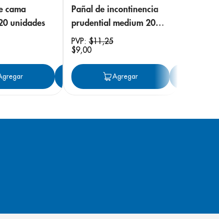
de cama
Pañal de incontinencia
 20 unidades
prudential medium 20
unidades
PVP:
$
11
,
25
$
9
,
00
ar
Agregar
Agregar
Agregar
Ag