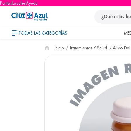
Puntos
Locales
Ayuda
¿Qué estas busca
TODAS LAS CATEGORÍAS
ME
términos
Tratamientos Y Salud
Alivio Del
1
.
protector so
2
.
pañales
3
.
eucerin
4
.
cerave
5
.
nivea
6
.
bioderma
7
.
shampoo
8
.
pediasure