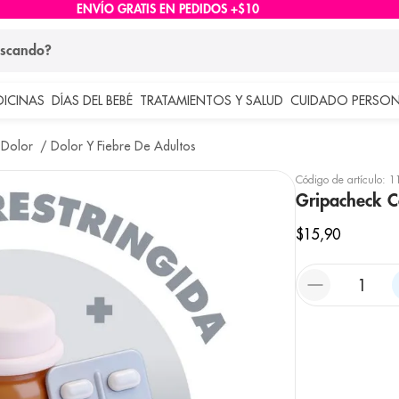
ENVÍO GRATIS EN PEDIDOS +$10
ndo?
DICINAS
DÍAS DEL BEBÉ
TRATAMIENTOS Y SALUD
CUIDADO PERSON
 más buscados
 Dolor
Dolor Y Fiebre De Adultos
lar
Código de artículo
:
1
Gripacheck 
$
15
,
90