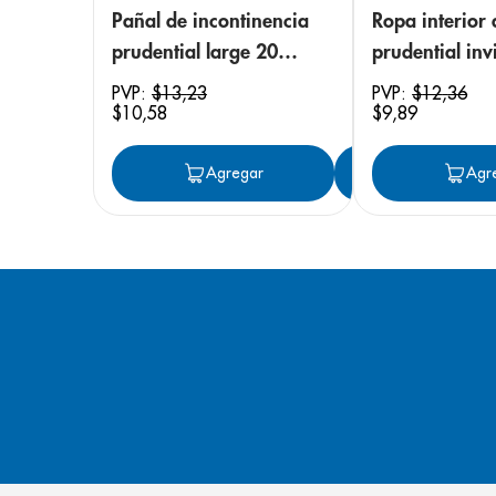
Pañal de incontinencia
Ropa interior 
prudential large 20
prudential invi
unidades
small/medium
PVP:
$
13
,
23
PVP:
$
12
,
36
$
10
,
58
$
9
,
89
unidades
Agregar
Agregar
Agr