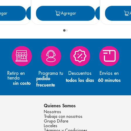
egar
Agregar
Agregar
Agreg
Retiro en
Programa tu
Descuentos
Envíos en
tienda
pedido
todos los días
60 minutos
sin costo
frecuente
Quienes Somos
Nosotros
Trabaja con nosotros
Grupo Difare
Locales
Términos y Condiciones