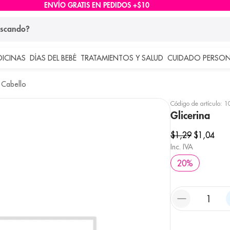
ENVÍO GRATIS EN PEDIDOS +$10
ndo?
DICINAS
DÍAS DEL BEBÉ
TRATAMIENTOS Y SALUD
CUIDADO PERSON
 más buscados
 Cabello
lar
Código de artículo
:
1
Glicerina
$
1
,
29
$
1
,
04
Inc. IVA
20
%