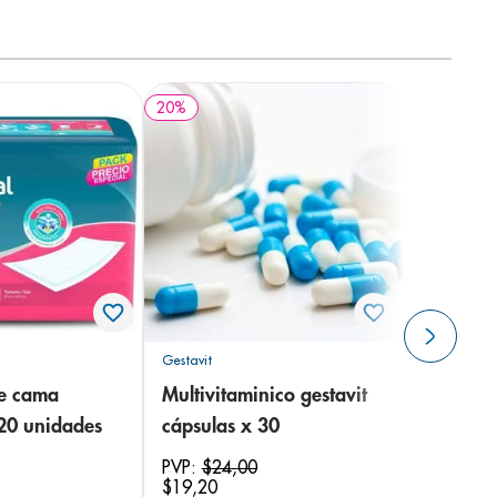
20
%
Gestavit
de cama
Multivitaminico gestavit
 20 unidades
cápsulas x 30
PVP:
$
24
,
00
$
19
,
20