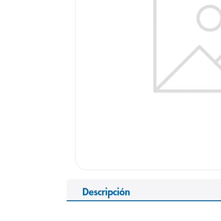
9
.
pediasure
10
.
desodorant
Descripción