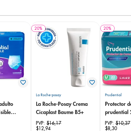
20
%
20
%
La Roche-posay
Prudential
adulto
La Roche-Posay Crema
Protector 
sible
Cicaplast Baume B5+
prudential
 18
PVP:
$
16
,
17
PVP:
$
10
,
37
$
12
,
94
$
8
,
30