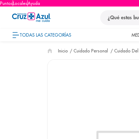
Puntos
Locales
Ayuda
¿Qué estas busca
TODAS LAS CATEGORÍAS
ME
términos
Cuidado Personal
Cuidado Del
1
.
protector so
2
.
pañales
3
.
eucerin
4
.
cerave
5
.
nivea
6
.
shampoo
7
.
bioderma
8
.
panolini