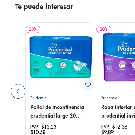
Te puede interesar
20
%
20
%
Prudential
Prudential
Pañal de incontinencia
Ropa interior 
prudential large 20
prudential invi
unidades
small/medium
PVP:
$
13
,
23
PVP:
$
12
,
36
$
10
,
58
$
9
,
89
unidades