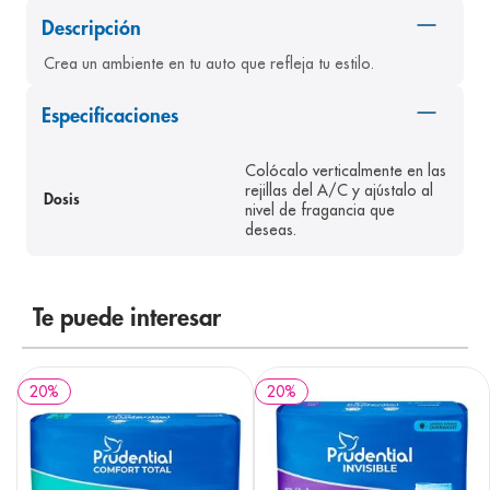
8
.
desodorante
Descripción
9
.
pediasure
Crea un ambiente en tu auto que refleja tu estilo.
10
.
panolini
Especificaciones
Colócalo verticalmente en las
rejillas del A/C y ajústalo al
Dosis
nivel de fragancia que
deseas.
Te puede interesar
20
%
20
%