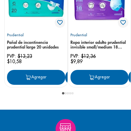
Prudential
Prudential
Pañal de incontinencia
Ropa interior adulto prudential
prudential large 20 unidades
invisible small/medium 18
unidades
PVP:
$
13
,
23
PVP:
$
12
,
36
$
10
,
58
$
9
,
89
Agregar
Agregar
Agregar