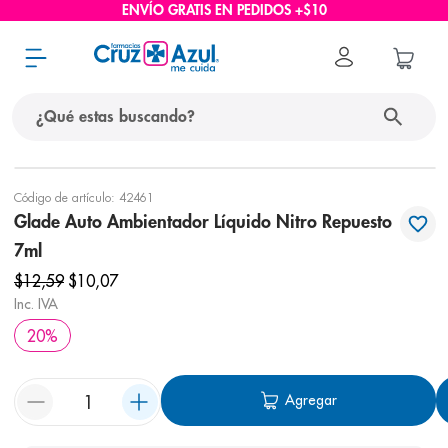
ENVÍO GRATIS EN PEDIDOS +$10
¿Qué estas buscando?
términos más buscados
Código de artículo
:
42461
Glade Auto Ambientador Líquido Nitro Repuesto
1
.
protector solar
7ml
2
.
pañales
$
12
,
59
$
10
,
07
3
.
eucerin
Inc. IVA
4
.
cerave
20
%
5
.
nivea
Agregar
6
.
bioderma
7
.
shampoo