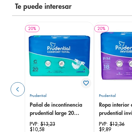
Te puede interesar
20
%
20
%
Prudential
Prudential
Pañal de incontinencia
Ropa interior 
prudential large 20
prudential invi
unidades
small/medium
PVP:
$
13
,
23
PVP:
$
12
,
36
$
10
,
58
$
9
,
89
unidades