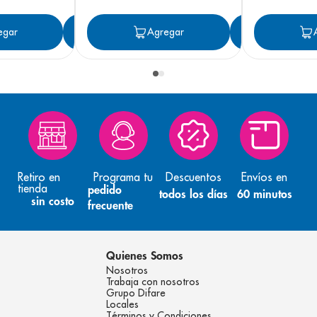
egar
Agregar
Agregar
Agreg
Retiro en
Programa tu
Descuentos
Envíos en
tienda
pedido
todos los días
60 minutos
sin costo
frecuente
Quienes Somos
Nosotros
Trabaja con nosotros
Grupo Difare
Locales
Términos y Condiciones