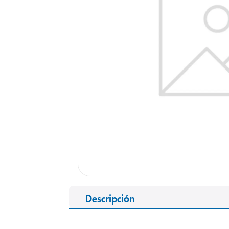
9
.
panolini
10
.
prueba emb
Descripción