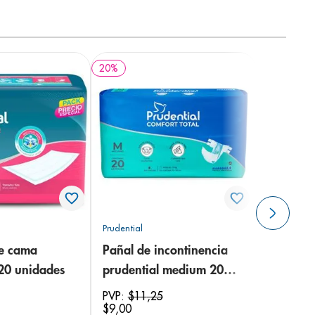
20
%
Prudential
de cama
Pañal de incontinencia
 20 unidades
prudential medium 20
unidades
PVP:
$
11
,
25
$
9
,
00