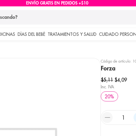
ENVÍO GRATIS EN PEDIDOS +$10
ndo?
DICINAS
DÍAS DEL BEBÉ
TRATAMIENTOS Y SALUD
CUIDADO PERSON
 más buscados
lar
Código de artículo
:
1
Forza
$
5
,
11
$
4
,
09
Inc. IVA
20
%