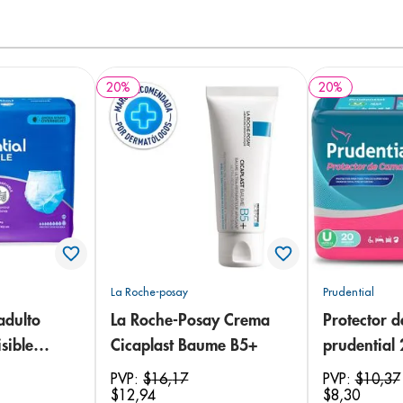
20
%
20
%
La Roche-posay
Prudential
adulto
La Roche-Posay Crema
Protector 
sible
Cicaplast Baume B5+
prudential
 18
PVP:
$
16
,
17
PVP:
$
10
,
37
$
12
,
94
$
8
,
30