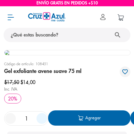
ENVÍO GRATIS EN PEDIDOS +$10
¿Qué estas buscando?
términos más buscados
Código de artículo
:
108451
1
.
protector solar
Gel exfoliante avene suave 75 ml
2
.
pañales
$
17
,
50
$
14
,
00
3
.
eucerin
Inc. IVA
20
%
4
.
cerave
5
.
nivea
Agregar
6
.
shampoo
7
.
bioderma