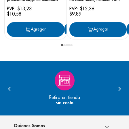
unidades
PVP:
$
13
,
23
PVP:
$
12
,
36
$
10
,
58
$
9
,
89
Agregar
Agregar
Agregar
Retiro en tienda
sin costo
Quienes Somos