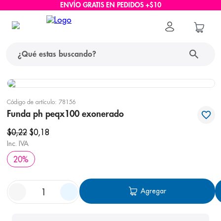
ENVÍO GRATIS EN PEDIDOS +$10
¿Qué estas buscando?
términos más buscados
Código de artículo
:
78156
1
.
protector solar
Funda ph peqx100 exonerado
2
.
pañales
$
0
,
22
$
0
,
18
Inc. IVA
3
.
eucerin
20
%
4
.
cerave
5
.
nivea
Agregar
6
.
shampoo
7
.
bioderma