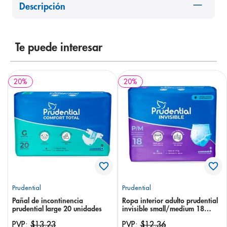
Descripción
8
.
pediasure
9
.
panolini
10
.
Te puede interesar
prueba embarazo
20
%
20
%
Prudential
Prudential
Pañal de incontinencia
Ropa interior adulto prudential
prudential large 20 unidades
invisible small/medium 18
unidades
PVP:
$
13
,
23
PVP:
$
12
,
36