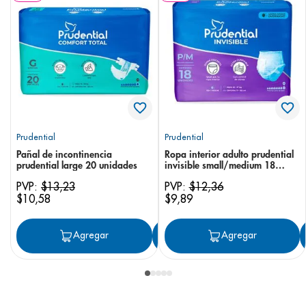
Prudential
Prudential
Pañal de incontinencia
Ropa interior adulto prudential
prudential large 20 unidades
invisible small/medium 18
unidades
PVP:
$
13
,
23
PVP:
$
12
,
36
$
10
,
58
$
9
,
89
Agregar
Agregar
Agregar