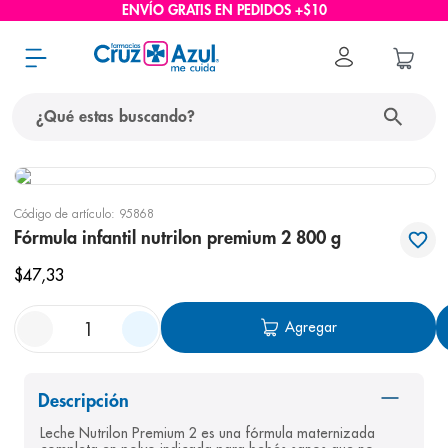
ENVÍO GRATIS EN PEDIDOS +$10
¿Qué estas buscando?
términos más buscados
Código de artículo
:
95868
1
.
protector solar
Fórmula infantil nutrilon premium 2 800 g
2
.
pañales
$
47
,
33
3
.
eucerin
Agregar
4
.
cerave
5
.
nivea
6
.
shampoo
Descripción
Leche Nutrilon Premium 2 es una fórmula maternizada 
7
.
bioderma