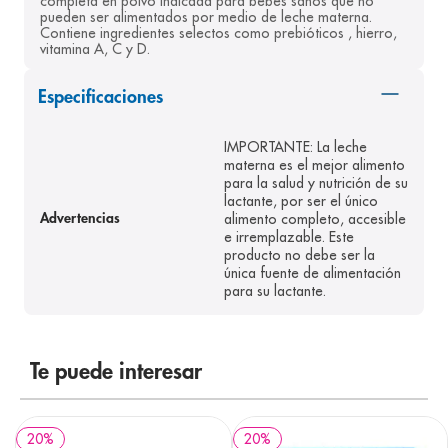
completa en polvo indicada para bebés sanos que no 
pueden ser alimentados por medio de leche materna. 
8
.
panolini
Contiene ingredientes selectos como prebióticos , hierro, 
vitamina A, C y D.
9
.
pediasure
10
.
desodorante
Especificaciones
IMPORTANTE: La leche
materna es el mejor alimento
para la salud y nutrición de su
lactante, por ser el único
alimento completo, accesible
Advertencias
e irremplazable. Este
producto no debe ser la
única fuente de alimentación
para su lactante.
Te puede interesar
20
%
20
%