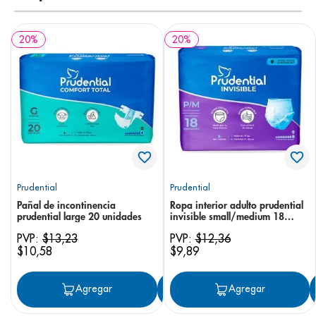
20
%
20
%
Prudential
Prudential
Pañal de incontinencia
Ropa interior adulto prudential
prudential large 20 unidades
invisible small/medium 18
unidades
PVP:
$
13
,
23
PVP:
$
12
,
36
$
10
,
58
$
9
,
89
Agregar
Agregar
Agregar