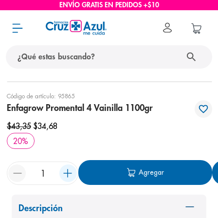
ENVÍO GRATIS EN PEDIDOS +$10
¿Qué estas buscando?
términos más buscados
Código de artículo
:
95865
Enfagrow Promental 4 Vainilla 1100gr
1
.
protector solar
$
43
,
35
$
34
,
68
2
.
pañales
20
%
3
.
eucerin
4
.
cerave
Agregar
5
.
nivea
6
.
shampoo
Descripción
7
.
bioderma