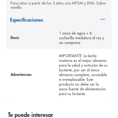
Para niños a partir de los 3 años con MFGM y DHA. Sabor 
8
.
pediasure
vainilla.
9
.
panolini
Especificaciones
10
.
prueba embarazo
1 onza de agua + 6
cucharilla medidora al ras y
Dosis
sin comprimir
IMPORTANTE: La leche
materna es el mejor alimento
para la salud y nutrición de su
lactante, por ser el único
alimento completo, accesible
Advertencias
e irremplazable. Este
producto no debe ser la
única fuente de alimentación
para su lactante.
Te puede interesar