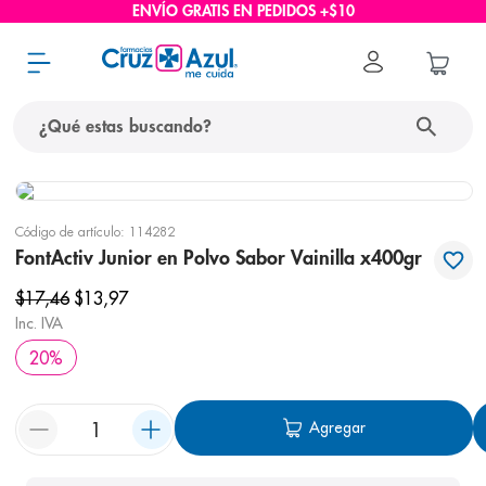
ENVÍO GRATIS EN PEDIDOS +$10
¿Qué estas buscando?
términos más buscados
Código de artículo
:
114282
1
.
protector solar
FontActiv Junior en Polvo Sabor Vainilla x400gr
2
.
pañales
$
17
,
46
$
13
,
97
3
.
eucerin
Inc. IVA
20
%
4
.
cerave
5
.
nivea
Agregar
6
.
bioderma
7
.
shampoo