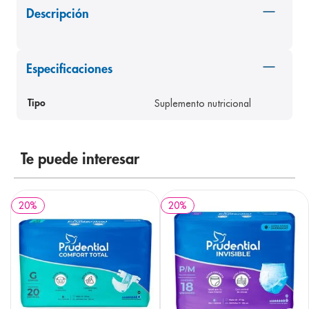
Descripción
8
.
desodorante
9
.
pediasure
10
.
panolini
Especificaciones
Suplemento nutricional
Tipo
Te puede interesar
20
%
20
%