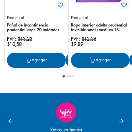
Prudential
Prudential
Pañal de incontinencia
Ropa interior adulto prudential
prudential large 20 unidades
invisible small/medium 18
unidades
PVP:
$
13
,
23
PVP:
$
12
,
36
$
10
,
58
$
9
,
89
Agregar
Agregar
Agregar
Retiro en tienda