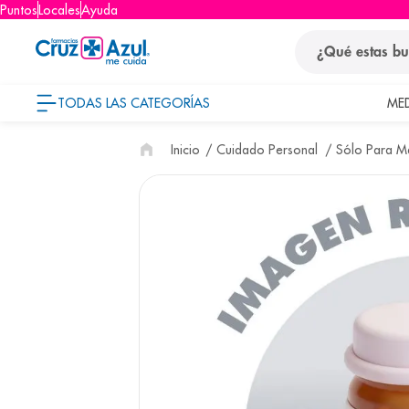
Puntos
Locales
Ayuda
¿Qué estas busca
TODAS LAS CATEGORÍAS
ME
términos
Cuidado Personal
Sólo Para 
1
.
protector so
2
.
pañales
3
.
eucerin
4
.
cerave
5
.
nivea
6
.
shampoo
7
.
bioderma
8
.
panolini