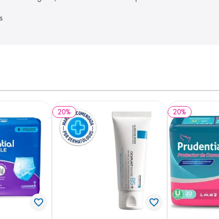
 

20
%
20
%