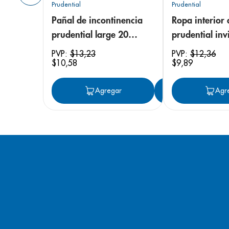
Prudential
Prudential
Pañal de incontinencia
Ropa interior 
prudential large 20
prudential invi
unidades
small/medium
PVP:
$
13
,
23
PVP:
$
12
,
36
$
10
,
58
$
9
,
89
unidades
Agregar
Agregar
Agr