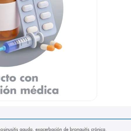
e
osinusitis aguda, exacerbación de bronquitis crónica.
