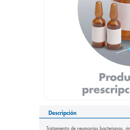
9
.
pediasure
10
.
desodorant
Descripción
Tratamiento de neumonías bacterianas, rin