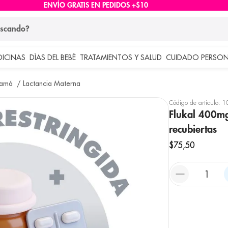
ENVÍO GRATIS EN PEDIDOS +$10
ndo?
DICINAS
DÍAS DEL BEBÉ
TRATAMIENTOS Y SALUD
CUIDADO PERSON
 más buscados
Mamá
Lactancia Materna
lar
Código de artículo
:
1
Flukal 400mg
recubiertas
$
75
,
50