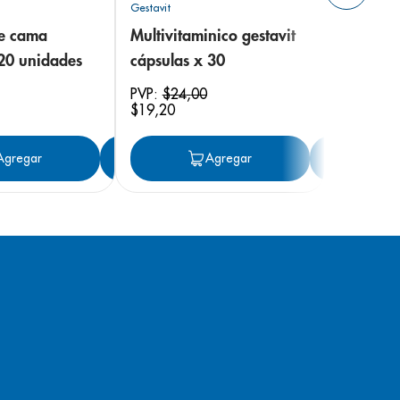
Gestavit
de cama
Multivitaminico gestavit
 20 unidades
cápsulas x 30
PVP:
$
24
,
00
$
19
,
20
ar
Agregar
Agregar
Agregar
Ag