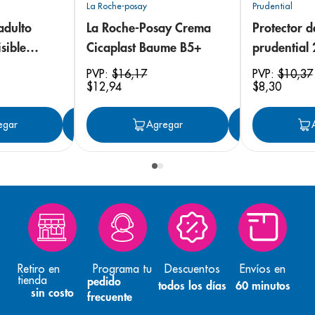
La Roche-posay
Prudential
adulto
La Roche-Posay Crema
Protector 
sible
Cicaplast Baume B5+
prudential
 18
PVP:
$
16
,
17
PVP:
$
10
,
37
$
12
,
94
$
8
,
30
egar
Agregar
Agregar
Agreg
Retiro en
Programa tu
Descuentos
Envíos en
tienda
pedido
todos los días
60 minutos
sin costo
frecuente