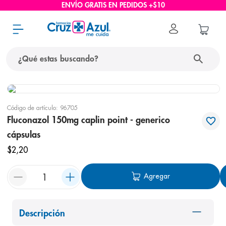
ENVÍO GRATIS EN PEDIDOS +$10
¿Qué estas buscando?
términos más buscados
Código de artículo
:
96705
1
.
protector solar
Fluconazol 150mg caplin point - generico
2
.
pañales
cápsulas
3
.
eucerin
$
2
,
20
4
.
cerave
Agregar
5
.
nivea
6
.
shampoo
Descripción
7
.
bioderma