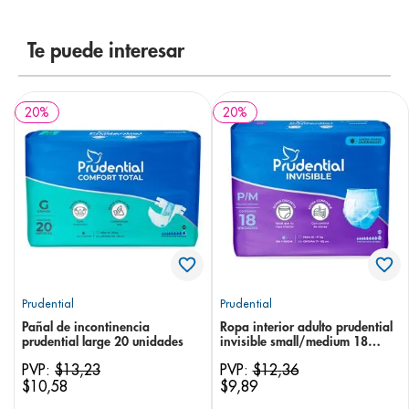
8
.
pediasure
Te puede interesar
9
.
panolini
10
.
prueba embarazo
20
%
20
%
Prudential
Prudential
Pañal de incontinencia
Ropa interior adulto prudential
prudential large 20 unidades
invisible small/medium 18
unidades
PVP:
$
13
,
23
PVP:
$
12
,
36
$
10
,
58
$
9
,
89