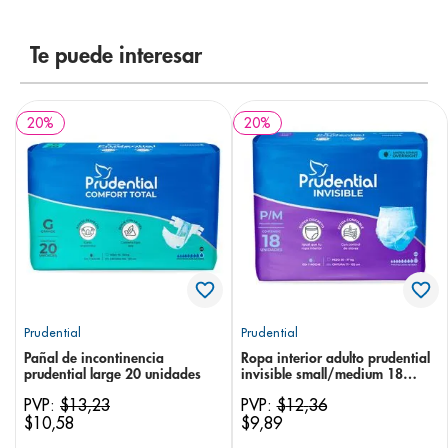
8
.
pediasure
Te puede interesar
9
.
panolini
10
.
prueba embarazo
20
%
20
%
Prudential
Prudential
Pañal de incontinencia
Ropa interior adulto prudential
prudential large 20 unidades
invisible small/medium 18
unidades
PVP:
$
13
,
23
PVP:
$
12
,
36
$
10
,
58
$
9
,
89