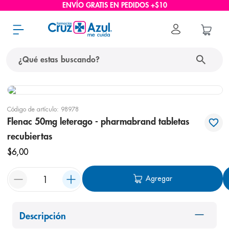
ENVÍO GRATIS EN PEDIDOS +$10
¿Qué estas buscando?
términos más buscados
Código de artículo
:
98978
1
.
protector solar
Flenac 50mg leterago - pharmabrand tabletas
2
.
pañales
recubiertas
3
.
eucerin
$
6
,
00
4
.
cerave
Agregar
5
.
nivea
6
.
shampoo
Descripción
7
.
bioderma