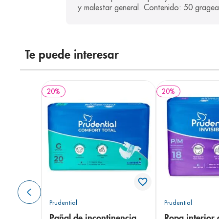
y malestar general. Contenido: 50 gragea
Te puede interesar
20
%
20
%
Prudential
Prudential
Pañal de incontinencia
Ropa interior 