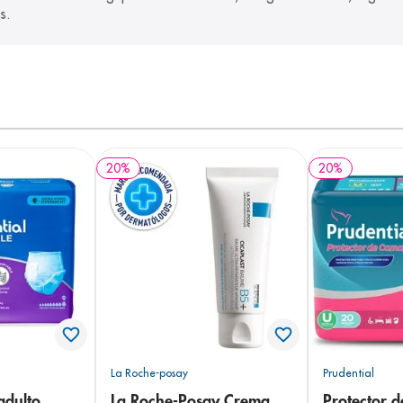
s.
20
%
20
%
La Roche-posay
Prudential
adulto
La Roche-Posay Crema
Protector 