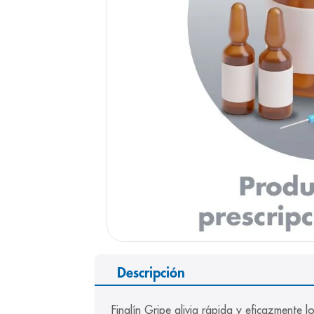
9
.
pediasure
10
.
desodorant
Descripción
Finalín Gripe alivia rápida y eficazmente 