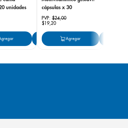
 20 unidades
cápsulas x 30
PVP:
$
24
,
00
$
19
,
20
ar
Agregar
Agregar
Agregar
Ag