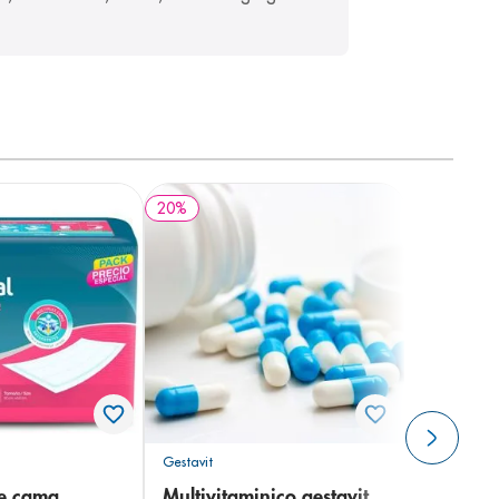
20
%
Gestavit
de cama
Multivitaminico gestavit