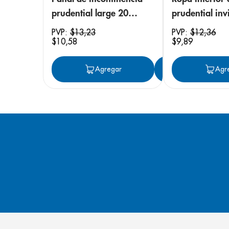
prudential large 20
prudential invi
unidades
small/medium
PVP:
$
13
,
23
PVP:
$
12
,
36
$
10
,
58
$
9
,
89
unidades
Agregar
Agregar
Agr