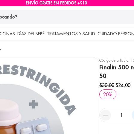
ENVÍO GRATIS EN PEDIDOS +$10
ndo?
DICINAS
DÍAS DEL BEBÉ
TRATAMIENTOS Y SALUD
CUIDADO PERSON
 más buscados
o
lar
Código de artículo
:
1
Finalin 500 
50
$
30
,
00
$
24
,
00
20
%