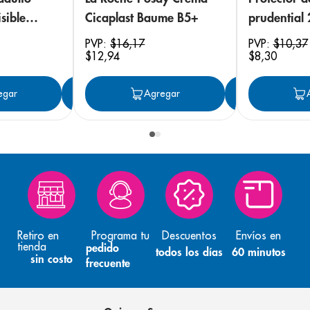
sible
Cicaplast Baume B5+
prudential
 18
PVP:
$
16
,
17
PVP:
$
10
,
37
$
12
,
94
$
8
,
30
egar
Agregar
Agregar
Agreg
Retiro en
Programa tu
Descuentos
Envíos en
tienda
pedido
todos los días
60 minutos
sin costo
frecuente