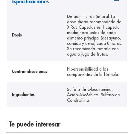
Especificaciones
8
.
pediasure
De administración oral. La
9
.
panolini
dosis diaria recomendada de
X Ray Cápsulas es 1 cápsula
10
.
prueba embarazo
media hora antes de cada
Dosis
alimento principal (desayuno,
comida y cena) cada 8 horas.
Se recomienda tomarla con
agua o jugo de frutas.
Hipersensibilidad a los
Contraindicaciones
componentes de la fórmula.
Sulfato de Glucosamina,
Ácido Ascórbico, Sulfato de
Ingredientes
Condroitina.
Te puede interesar