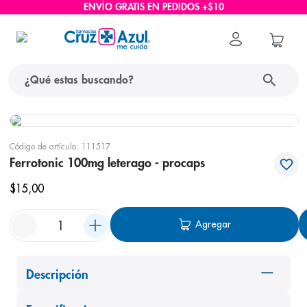
ENVÍO GRATIS EN PEDIDOS +$10
¿Qué estas buscando?
términos más buscados
Código de artículo
:
111517
1
.
protector solar
Ferrotonic 100mg leterago - procaps
2
.
pañales
$
15
,
00
3
.
eucerin
Agregar
4
.
cerave
5
.
nivea
6
.
bioderma
Descripción
7
.
shampoo