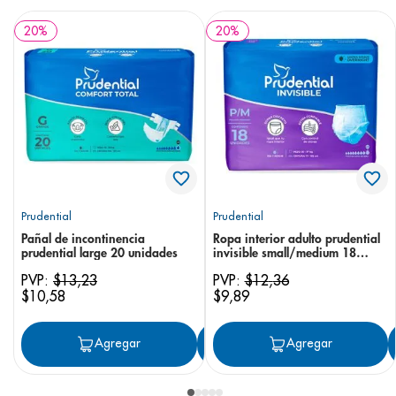
20
%
20
%
Prudential
Prudential
Pañal de incontinencia
Ropa interior adulto prudential
prudential large 20 unidades
invisible small/medium 18
unidades
PVP:
$
13
,
23
PVP:
$
12
,
36
$
10
,
58
$
9
,
89
Agregar
Agregar
Agregar