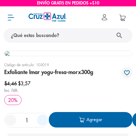
ENVÍO GRATIS EN PEDIDOS +$10
¿Qué estas buscando?
términos más buscados
Código de artículo
:
103019
1
.
protector solar
Exfoliante lmar yogu-fresa-morx300g
2
.
pañales
$
4
,
46
$
3
,
57
3
.
eucerin
Inc. IVA
20
%
4
.
cerave
5
.
nivea
Agregar
6
.
shampoo
7
.
bioderma