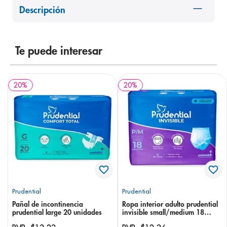
Descripción
8
.
pediasure
9
.
panolini
10
.
prueba embarazo
Te puede interesar
20
%
20
%
Prudential
Prudential
Pañal de incontinencia
Ropa interior adulto prudential
prudential large 20 unidades
invisible small/medium 18
unidades