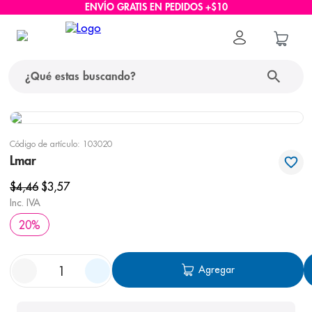
ENVÍO GRATIS EN PEDIDOS +$10
¿Qué estas buscando?
términos más buscados
Código de artículo
:
103020
1
.
protector solar
Lmar
2
.
pañales
$
4
,
46
$
3
,
57
Inc. IVA
3
.
eucerin
20
%
4
.
cerave
5
.
nivea
Agregar
6
.
shampoo
7
.
bioderma