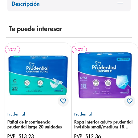
Descripción
8
.
panolini
9
.
pediasure
10
.
Te puede interesar
desodorante
20
%
20
%
Prudential
Prudential
Pañal de incontinencia
Ropa interior adulto prudential
prudential large 20 unidades
invisible small/medium 18
unidades
PVP:
$
13
,
23
PVP:
$
12
,
36