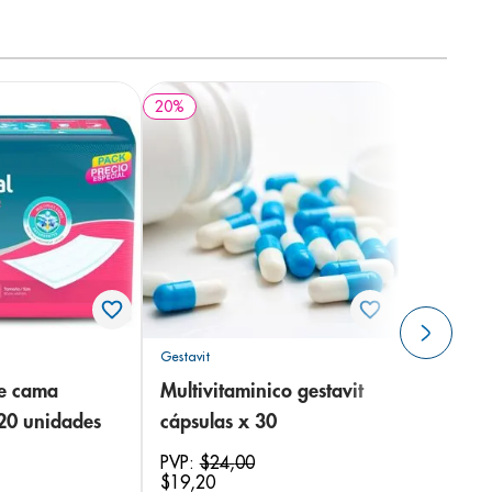
20
%
Gestavit
de cama
Multivitaminico gestavit
 20 unidades
cápsulas x 30
PVP:
$
24
,
00
$
19
,
20