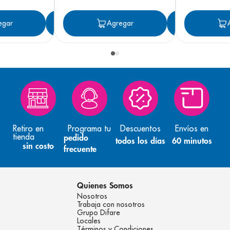
egar
Agregar
Agregar
Agreg
Retiro en
Programa tu
Descuentos
Envíos en
tienda
pedido
todos los días
60 minutos
sin costo
frecuente
Quienes Somos
Nosotros
Trabaja con nosotros
Grupo Difare
Locales
Términos y Condiciones