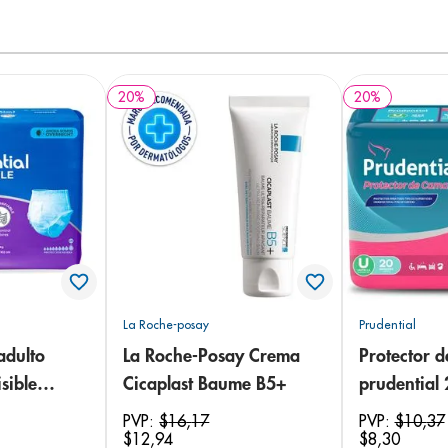
20
%
20
%
La Roche-posay
Prudential
adulto
La Roche-Posay Crema
Protector 
sible
Cicaplast Baume B5+
prudential
 18
PVP:
$
16
,
17
PVP:
$
10
,
37
$
12
,
94
$
8
,
30