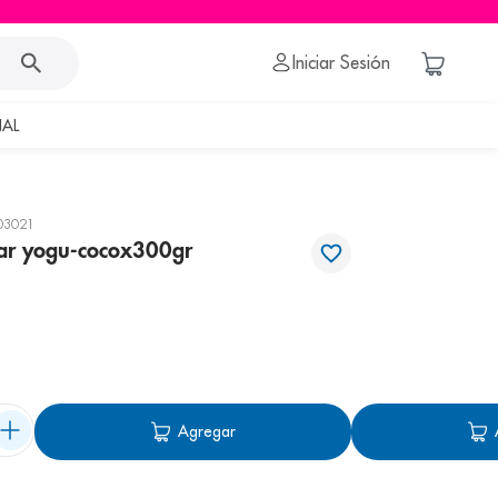
Iniciar Sesión
AL
03021
mar yogu-cocox300gr
Agregar