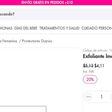
ENVÍO GRATIS EN PEDIDOS +$10
ndo?
DICINAS
DÍAS DEL BEBÉ
TRATAMIENTOS Y SALUD
CUIDADO PERSON
 más buscados
ma Femenina
Protectores Diarios
lar
Código de artículo
:
1
Exfoliante l
$
5
,
13
$
4
,
11
Inc. IVA
20
%