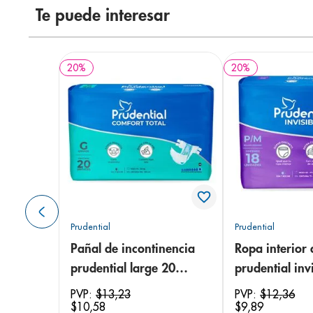
Te puede interesar
20
%
20
%
Prudential
Prudential
Pañal de incontinencia
Ropa interior 
prudential large 20
prudential invi
unidades
small/medium
PVP:
$
13
,
23
PVP:
$
12
,
36
$
10
,
58
$
9
,
89
unidades