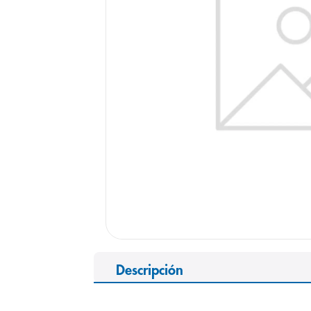
9
.
pediasure
10
.
desodorant
Descripción