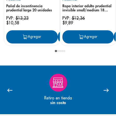
Pañal de incontinencia
Ropa interior adulto prudential
prudential large 20 unidades
invisible small/medium 18
unidades
PVP:
$
13
,
23
PVP:
$
12
,
36
$
10
,
58
$
9
,
89
Agregar
Agregar
Agregar
Retiro en tienda
sin costo