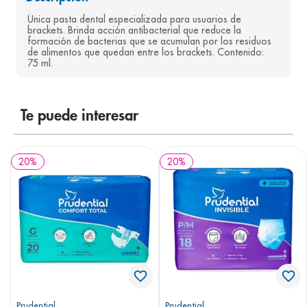
8
.
panolini
Única pasta dental especializada para usuarios de 
brackets. Brinda acción antibacterial que reduce la 
9
.
pediasure
formación de bacterias que se acumulan por los residuos 
de alimentos que quedan entre los brackets. Contenido: 
75 ml.
10
.
desodorante
Te puede interesar
20
%
20
%
Prudential
Prudential