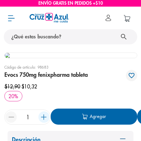
ENVÍO GRATIS EN PEDIDOS +$10
¿Qué estas buscando?
términos más buscados
Código de artículo
:
98683
1
.
protector solar
Evocs 750mg fenixpharma tableta
2
.
pañales
$
12
,
90
$
10
,
32
3
.
eucerin
20
%
4
.
cerave
5
.
nivea
Agregar
6
.
shampoo
7
.
bioderma
Descripción