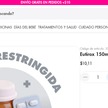
ENVÍO GRATIS EN PEDIDOS +$10
ndo?
DICINAS
DÍAS DEL BEBÉ
TRATAMIENTOS Y SALUD
CUIDADO PERSON
 más buscados
lar
Código de artículo
:
3
Eutirox 150m
$
10
,
11
e