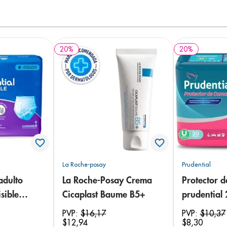
20
%
20
%
La Roche-posay
Prudential
adulto
La Roche-Posay Crema
Protector 
sible
Cicaplast Baume B5+
prudential
 18
PVP:
$
16
,
17
PVP:
$
10
,
37
$
12
,
94
$
8
,
30