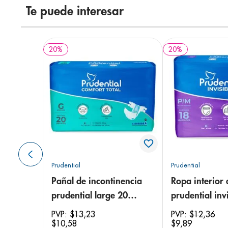
Te puede interesar
20
%
20
%
Prudential
Prudential
Pañal de incontinencia
Ropa interior 
prudential large 20
prudential invi
unidades
small/medium
PVP:
$
13
,
23
PVP:
$
12
,
36
$
10
,
58
$
9
,
89
unidades