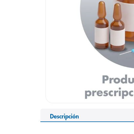
9
.
pediasure
10
.
panolini
Descripción