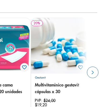
20
%
Gestavit
de cama
Multivitaminico gestavit
 20 unidades
cápsulas x 30
PVP:
$
24
,
00
$
19
,
20