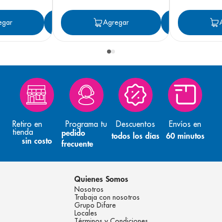
egar
Agregar
Agregar
Agreg
Retiro en
Programa tu
Descuentos
Envíos en
tienda
pedido
todos los días
60 minutos
sin costo
frecuente
Quienes Somos
Nosotros
Trabaja con nosotros
Grupo Difare
Locales
Términos y Condiciones