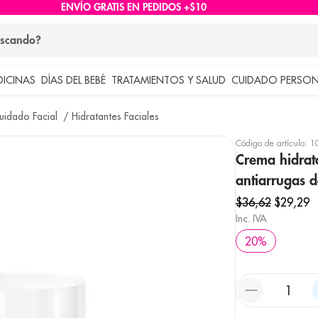
ENVÍO GRATIS EN PEDIDOS +$10
ndo?
DICINAS
DÍAS DEL BEBÉ
TRATAMIENTOS Y SALUD
CUIDADO PERSON
 más buscados
uidado Facial
Hidratantes Faciales
lar
Código de artículo
:
1
Crema hidrat
antiarrugas 
$
36
,
62
$
29
,
29
Inc. IVA
20
%