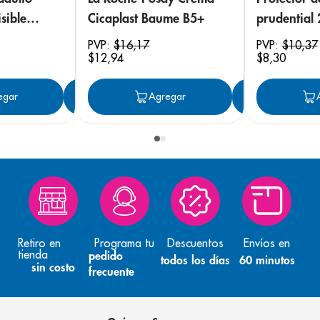
sible
Cicaplast Baume B5+
prudential
 18
PVP:
$
16
,
17
PVP:
$
10
,
37
$
12
,
94
$
8
,
30
egar
Agregar
Agregar
Agreg
Retiro en
Programa tu
Descuentos
Envíos en
tienda
pedido
todos los días
60 minutos
sin costo
frecuente