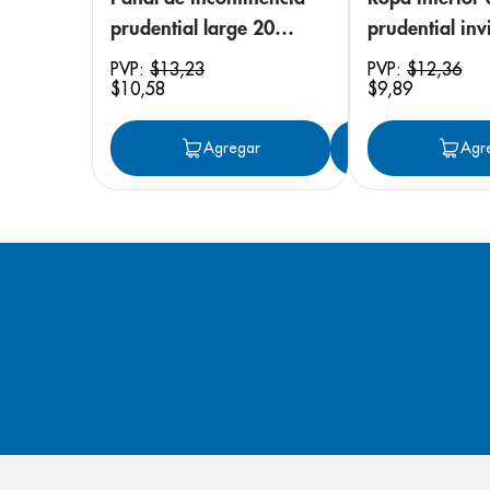
prudential large 20
prudential invi
unidades
small/medium
PVP:
$
13
,
23
PVP:
$
12
,
36
$
10
,
58
$
9
,
89
unidades
Agregar
Agregar
Agr