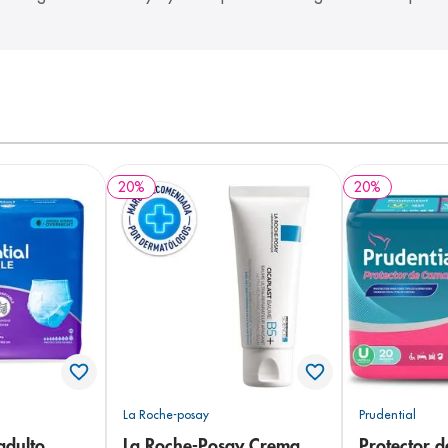
20
%
20
%
La Roche-posay
Prudential
adulto
La Roche-Posay Crema
Protector 