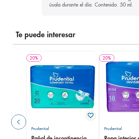
úsala durante el día. Contenido: 50 ml.
Te puede interesar
20
%
20
%
Prudential
Prudential
Pañal de incontinencia
Ropa interior 