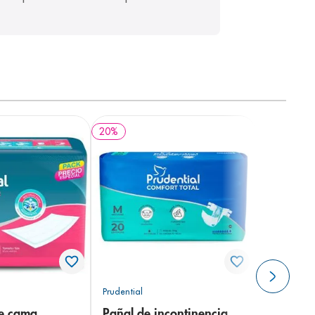
20
%
Prudential
de cama
Pañal de incontinencia