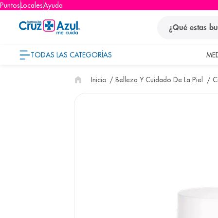
Puntos
Locales
Ayuda
¿Qué estas busca
TODAS LAS CATEGORÍAS
ME
términos
Belleza Y Cuidado De La Piel
C
1
.
protector so
2
.
pañales
3
.
eucerin
4
.
cerave
5
.
nivea
6
.
bioderma
7
.
shampoo
8
.
pediasure