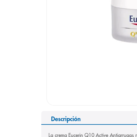
9
.
panolini
10
.
prueba emb
Descripción
La crema Eucerin Q10 Active Antiarrugas r