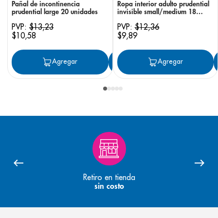
Pañal de incontinencia
Ropa interior adulto prudential
prudential large 20 unidades
invisible small/medium 18
unidades
PVP:
$
13
,
23
PVP:
$
12
,
36
$
10
,
58
$
9
,
89
Agregar
Agregar
Agregar
Retiro en tienda
sin costo