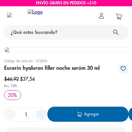
ENVÍO GRATIS EN PEDIDOS +$10
¿Qué estas buscando?
términos más buscados
Código de artículo
:
102856
1
.
protector solar
Eucerin hyaluron filler noche serúm 30 ml
2
.
pañales
$
46
,
92
$
37
,
54
Inc. IVA
3
.
eucerin
20
%
4
.
cerave
5
.
nivea
Agregar
6
.
shampoo
7
.
bioderma