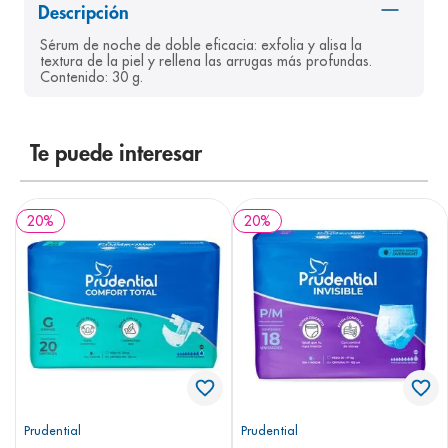
Descripción
8
.
pediasure
Sérum de noche de doble eficacia: exfolia y alisa la 
9
.
panolini
textura de la piel y rellena las arrugas más profundas. 
Contenido: 30 g.
10
.
prueba embarazo
Te puede interesar
20
%
20
%
Prudential
Prudential