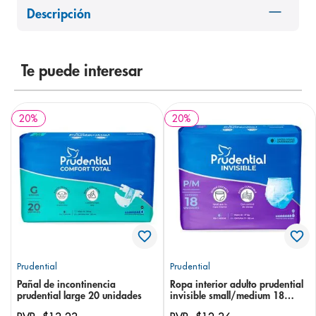
Descripción
8
.
panolini
9
.
pediasure
10
.
desodorante
Te puede interesar
20
%
20
%
Prudential
Prudential
Pañal de incontinencia
Ropa interior adulto prudential
prudential large 20 unidades
invisible small/medium 18
unidades