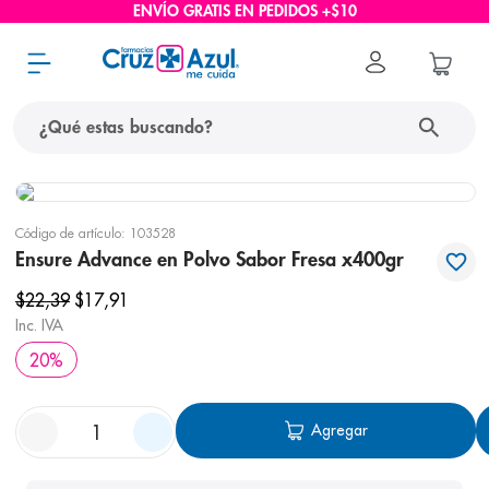
ENVÍO GRATIS EN PEDIDOS +$10
¿Qué estas buscando?
términos más buscados
Código de artículo
:
103528
1
.
protector solar
Ensure Advance en Polvo Sabor Fresa x400gr
2
.
pañales
$
22
,
39
$
17
,
91
3
.
eucerin
Inc. IVA
20
%
4
.
cerave
5
.
nivea
Agregar
6
.
shampoo
7
.
bioderma