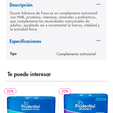
Descripción
8
.
panolini
Ensure Advance de fresa es un complemento nutricional 
9
.
pediasure
con HMB, proteínas, vitaminas, minerales y prebióticos, 
que complementa las necesidades nutricionales de 
10
.
desodorante
adultos, ayudando así a incrementar la fuerza, vitalidad y 
la actividad física.
Especificaciones
Complemento nutricional
Tipo
Te puede interesar
20
%
20
%