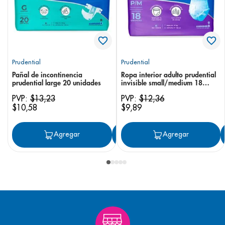
Prudential
Prudential
Pañal de incontinencia
Ropa interior adulto prudential
prudential large 20 unidades
invisible small/medium 18
unidades
PVP:
$
13
,
23
PVP:
$
12
,
36
$
10
,
58
$
9
,
89
Agregar
Agregar
Agregar