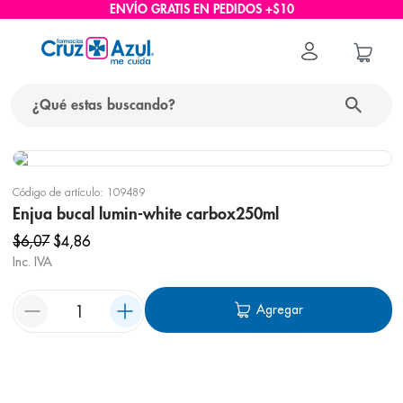
ENVÍO GRATIS EN PEDIDOS +$10
Código de artículo
:
109489
Enjua bucal lumin-white carbox250ml
$
6
,
07
$
4
,
86
Inc. IVA
Agregar