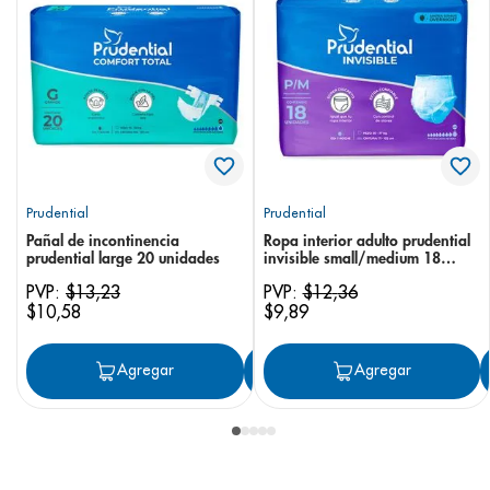
Prudential
Prudential
Pañal de incontinencia
Ropa interior adulto prudential
prudential large 20 unidades
invisible small/medium 18
unidades
PVP:
$
13
,
23
PVP:
$
12
,
36
$
10
,
58
$
9
,
89
Agregar
Agregar
Agregar