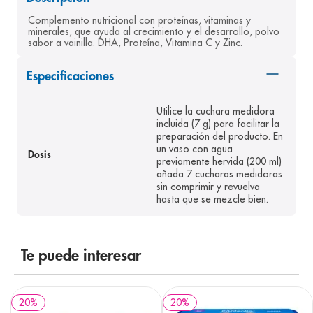
8
.
desodorante
Complemento nutricional con proteínas, vitaminas y 
minerales, que ayuda al crecimiento y el desarrollo, polvo 
9
.
pediasure
sabor a vainilla. DHA, Proteína, Vitamina C y Zinc.
10
.
panolini
Especificaciones
Utilice la cuchara medidora
incluida (7 g) para facilitar la
preparación del producto. En
un vaso con agua
Dosis
previamente hervida (200 ml)
añada 7 cucharas medidoras
sin comprimir y revuelva
hasta que se mezcle bien.
Te puede interesar
20
%
20
%