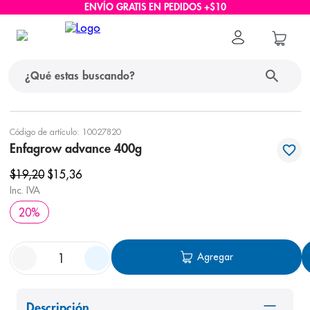
ENVÍO GRATIS EN PEDIDOS +$10
¿Qué estas buscando?
términos más buscados
Código de artículo
:
10027820
Enfagrow advance 400g
1
.
protector solar
$
19
,
20
$
15
,
36
2
.
pañales
Inc. IVA
3
.
eucerin
20
%
4
.
cerave
5
.
nivea
Agregar
6
.
bioderma
7
.
shampoo
Descripción