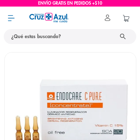
ENVÍO GRATIS EN PEDIDOS +$10
¿Qué estas buscando?
términos más buscados
1
.
protector solar
2
.
pañales
3
.
eucerin
4
.
cerave
5
.
nivea
6
.
bioderma
7
.
shampoo