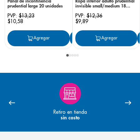
Pañal de incontinencia
Ropa interior adulto prudential
prudential large 20 unidades
invisible small/medium 18
unidades
PVP:
$
13
,
23
PVP:
$
12
,
36
$
10
,
58
$
9
,
89
Agregar
Agregar
Agregar
Retiro en tienda
sin costo