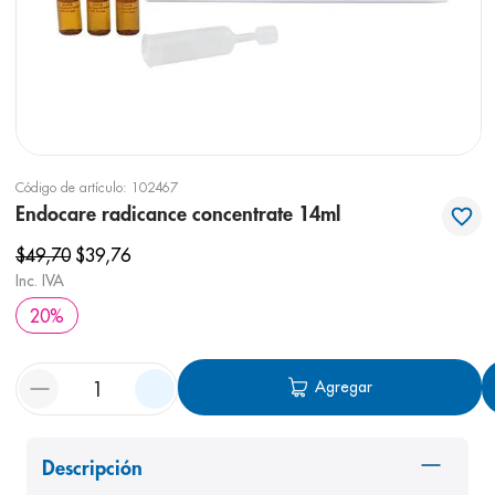
8
.
pediasure
9
.
panolini
10
.
prueba embarazo
Código de artículo
:
102467
Endocare radicance concentrate 14ml
$
49
,
70
$
39
,
76
Inc. IVA
20
%
Agregar
Descripción