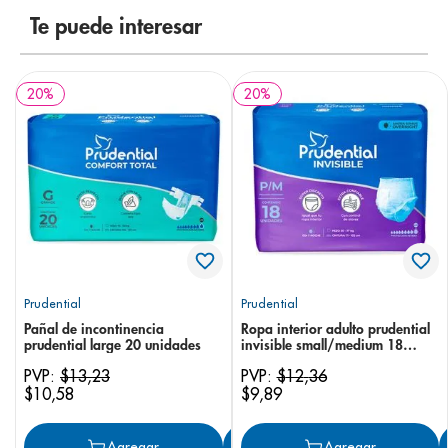
8
.
pediasure
Te puede interesar
9
.
panolini
10
.
prueba embarazo
20
%
20
%
Prudential
Prudential
Pañal de incontinencia
Ropa interior adulto prudential
prudential large 20 unidades
invisible small/medium 18
unidades
PVP:
$
13
,
23
PVP:
$
12
,
36
$
10
,
58
$
9
,
89
Agregar
Agregar
Agregar