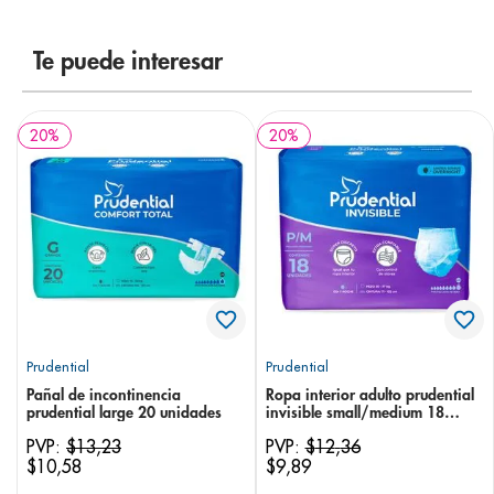
8
.
pediasure
Te puede interesar
9
.
panolini
10
.
prueba embarazo
20
%
20
%
Prudential
Prudential
Pañal de incontinencia
Ropa interior adulto prudential
prudential large 20 unidades
invisible small/medium 18
unidades
PVP:
$
13
,
23
PVP:
$
12
,
36
$
10
,
58
$
9
,
89