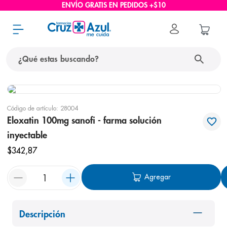
ENVÍO GRATIS EN PEDIDOS +$10
¿Qué estas buscando?
términos más buscados
Código de artículo
:
28004
1
.
protector solar
Eloxatin 100mg sanofi - farma solución
2
.
pañales
inyectable
3
.
eucerin
$
342
,
87
4
.
cerave
Agregar
5
.
nivea
6
.
shampoo
Descripción
7
.
bioderma