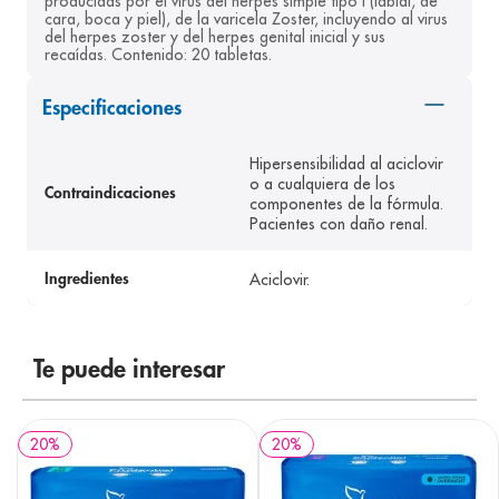
producidas por el virus del herpes simple tipo I (labial, de 
cara, boca y piel), de la varicela Zoster, incluyendo al virus 
8
.
panolini
del herpes zoster y del herpes genital inicial y sus 
recaídas. Contenido: 20 tabletas.
9
.
pediasure
10
.
desodorante
Especificaciones
Hipersensibilidad al aciclovir
o a cualquiera de los
Contraindicaciones
componentes de la fórmula.
Pacientes con daño renal.
Aciclovir.
Ingredientes
Te puede interesar
20
%
20
%