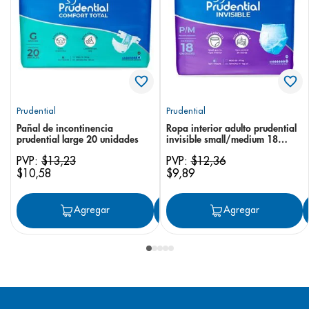
Prudential
Prudential
Pañal de incontinencia
Ropa interior adulto prudential
prudential large 20 unidades
invisible small/medium 18
unidades
PVP:
$
13
,
23
PVP:
$
12
,
36
$
10
,
58
$
9
,
89
Agregar
Agregar
Agregar