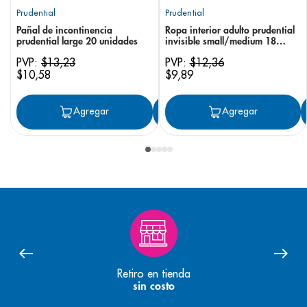
Prudential
Prudential
Pañal de incontinencia
Ropa interior adulto prudential
prudential large 20 unidades
invisible small/medium 18
unidades
PVP:
$
13
,
23
PVP:
$
12
,
36
$
10
,
58
$
9
,
89
Agregar
Agregar
Agregar
Retiro en tienda
sin costo