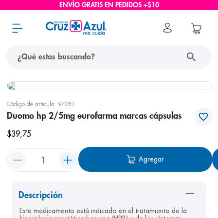
ENVÍO GRATIS EN PEDIDOS +$10
¿Qué estas buscando?
términos más buscados
Código de artículo
:
97281
1
.
protector solar
Duomo hp 2/5mg eurofarma marcas cápsulas
2
.
pañales
$
39
,
75
3
.
eucerin
Agregar
4
.
cerave
5
.
nivea
6
.
shampoo
Descripción
Este medicamento está indicado en el tratamiento de la 
7
.
bioderma