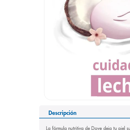
9
.
pediasure
10
.
desodorant
Descripción
La fórmula nutritiva de Dove deja tu piel