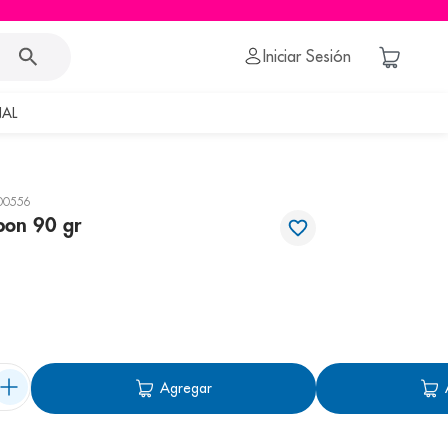
Iniciar Sesión
AL
00556
bon 90 gr
Agregar