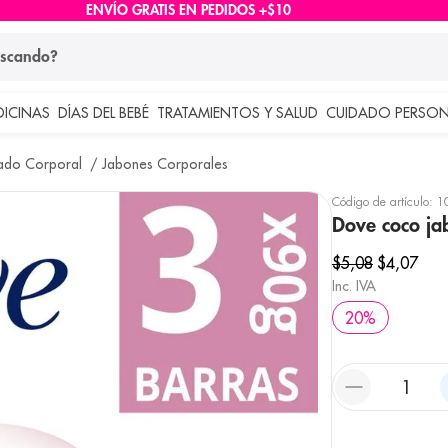
ENVÍO GRATIS EN PEDIDOS +$10
ndo?
DICINAS
DÍAS DEL BEBÉ
TRATAMIENTOS Y SALUD
CUIDADO PERSON
 más buscados
ado Corporal
Jabones Corporales
lar
Código de artículo
:
1
Dove coco ja
$
5
,
08
$
4
,
07
Inc. IVA
20
%