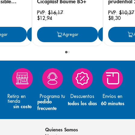
sible
Cicaplast Baume B5+
prudential
 18
PVP:
$
16
,
17
PVP:
$
10
,
37
$
12
,
94
$
8
,
30
egar
Agregar
Agregar
Agreg
Retiro en
Programa tu
Descuentos
Envíos en
tienda
pedido
todos los días
60 minutos
sin costo
frecuente
Quienes Somos