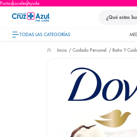
Puntos
Locales
Ayuda
¿Qué estas busca
TODAS LAS CATEGORÍAS
ME
términos
Cuidado Personal
Baño Y Cuid
1
.
protector so
2
.
pañales
3
.
eucerin
4
.
cerave
5
.
nivea
6
.
shampoo
7
.
bioderma
8
.
panolini