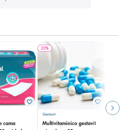
20
%
Gestavit
de cama
Multivitaminico gestavit