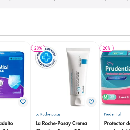
20
%
20
%
La Roche-posay
Prudential
adulto
La Roche-Posay Crema
Protector 