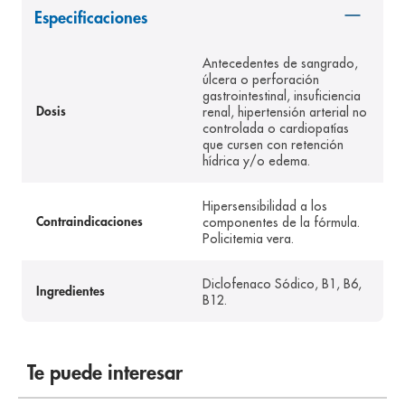
Especificaciones
8
.
pediasure
9
.
panolini
Antecedentes de sangrado,
úlcera o perforación
10
.
prueba embarazo
gastrointestinal, insuficiencia
renal, hipertensión arterial no
Dosis
controlada o cardiopatías
que cursen con retención
hídrica y/o edema.
Hipersensibilidad a los
componentes de la fórmula.
Contraindicaciones
Policitemia vera.
Diclofenaco Sódico, B1, B6,
Ingredientes
B12.
Te puede interesar