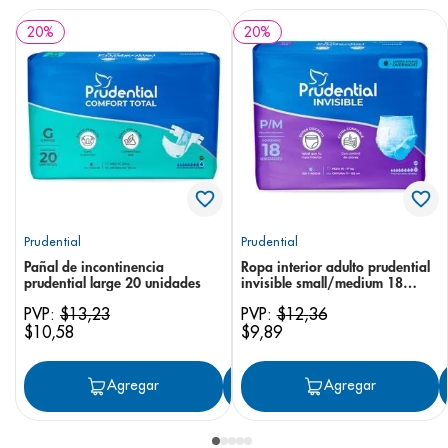
20
%
20
%
Prudential
Prudential
Pañal de incontinencia
Ropa interior adulto prudential
prudential large 20 unidades
invisible small/medium 18
unidades
PVP:
$
13
,
23
PVP:
$
12
,
36
$
10
,
58
$
9
,
89
Agregar
Agregar
Agregar