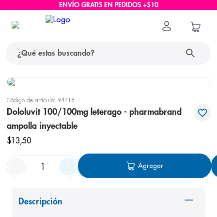
ENVÍO GRATIS EN PEDIDOS +$10
¿Qué estas buscando?
términos más buscados
Código de artículo
:
94418
1
.
protector solar
Dololuvit 100/100mg leterago - pharmabrand
ampolla inyectable
2
.
pañales
$
13
,
50
3
.
eucerin
4
.
cerave
Agregar
5
.
nivea
6
.
bioderma
Descripción
7
.
shampoo