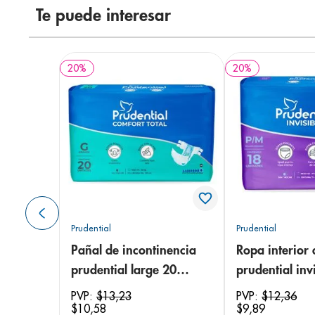
Te puede interesar
20
%
20
%
Prudential
Prudential
Pañal de incontinencia
Ropa interior 
prudential large 20
prudential invi
unidades
small/medium
PVP:
$
13
,
23
PVP:
$
12
,
36
$
10
,
58
$
9
,
89
unidades