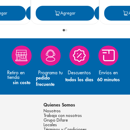
egar
Agregar
Agregar
Agreg
Retiro en
Programa tu
Descuentos
Envíos en
tienda
pedido
todos los días
60 minutos
sin costo
frecuente
Quienes Somos
Nosotros
Trabaja con nosotros
Grupo Difare
Locales
Términos y Condiciones