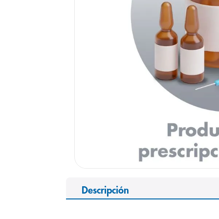
9
.
panolini
10
.
prueba emb
Descripción