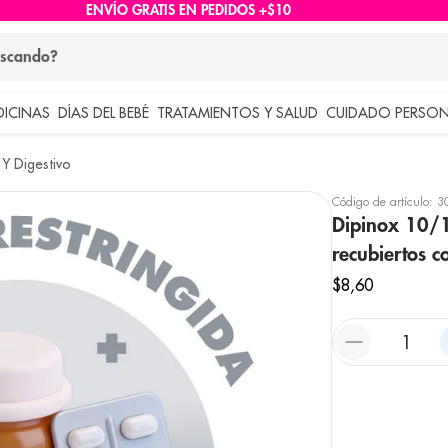
ENVÍO GRATIS EN PEDIDOS +$10
ndo?
DICINAS
DÍAS DEL BEBÉ
TRATAMIENTOS Y SALUD
CUIDADO PERSON
 más buscados
Y Digestivo
lar
Código de artículo
:
3
Dipinox 10/1
recubiertos 
$
8
,
60