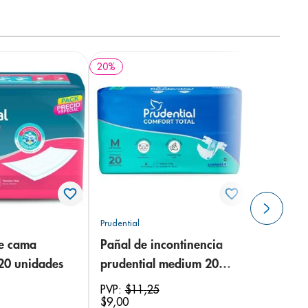
20
%
Prudential
de cama
Pañal de incontinencia
 20 unidades
prudential medium 20
unidades
PVP:
$
11
,
25
$
9
,
00