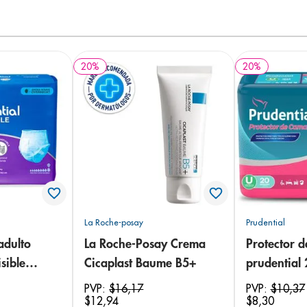
20
%
20
%
La Roche-posay
Prudential
adulto
La Roche-Posay Crema
Protector 
sible
Cicaplast Baume B5+
prudential
 18
PVP:
$
16
,
17
PVP:
$
10
,
37
$
12
,
94
$
8
,
30