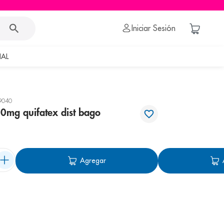
Iniciar Sesión
AL
9040
0mg quifatex dist bago
Agregar