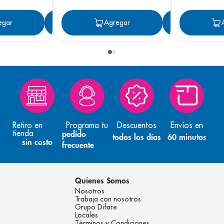
egar
Agregar
Agregar
Agreg
Retiro en
Programa tu
Descuentos
Envíos en
tienda
pedido
todos los días
60 minutos
sin costo
frecuente
Quienes Somos
Nosotros
Trabaja con nosotros
Grupo Difare
Locales
Términos y Condiciones