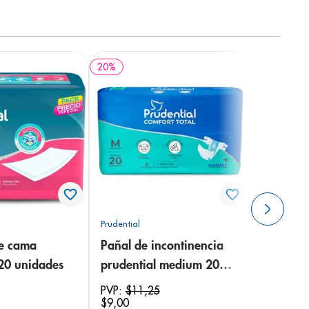
20
%
Prudential
de cama
Pañal de incontinencia
 20 unidades
prudential medium 20
unidades
PVP:
$
11
,
25
$
9
,
00