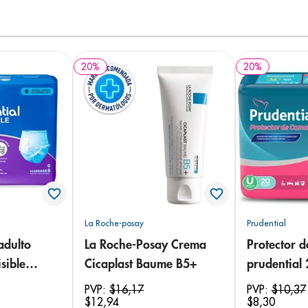
20
%
20
%
La Roche-posay
Prudential
adulto
La Roche-Posay Crema
Protector 
sible
Cicaplast Baume B5+
prudential
 18
PVP:
$
16
,
17
PVP:
$
10
,
37
$
12
,
94
$
8
,
30