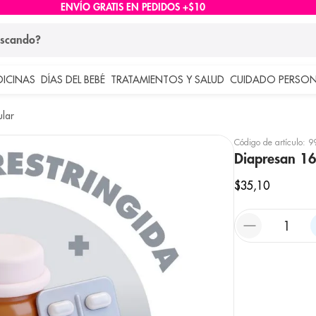
ENVÍO GRATIS EN PEDIDOS +$10
ndo?
DICINAS
DÍAS DEL BEBÉ
TRATAMIENTOS Y SALUD
CUIDADO PERSON
 más buscados
lar
lar
Código de artículo
:
9
Diapresan 16
$
35
,
10