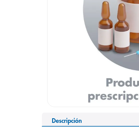
9
.
panolini
10
.
prueba emb
Descripción