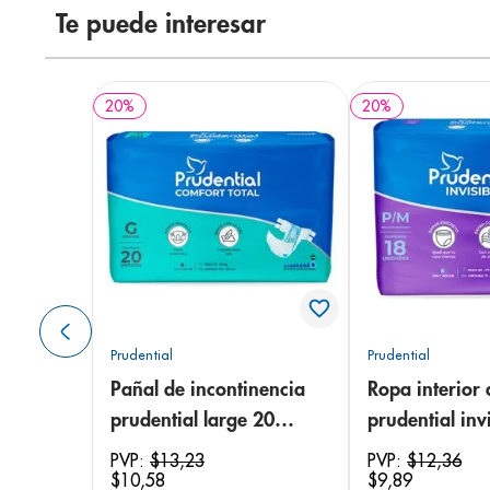
Te puede interesar
20
%
20
%
Prudential
Prudential
Pañal de incontinencia
Ropa interior 
prudential large 20
prudential invi
unidades
small/medium
PVP:
$
13
,
23
PVP:
$
12
,
36
$
10
,
58
$
9
,
89
unidades