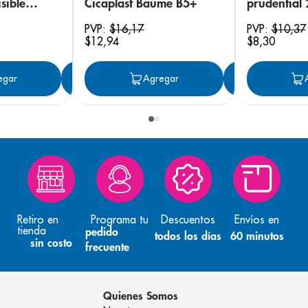
sible
Cicaplast Baume B5+
prudential
 18
PVP:
$
16
,
17
PVP:
$
10
,
37
$
12
,
94
$
8
,
30
egar
Agregar
Agregar
Agreg
Retiro en
Programa tu
Descuentos
Envíos en
tienda
pedido
todos los días
60 minutos
sin costo
frecuente
Quienes Somos