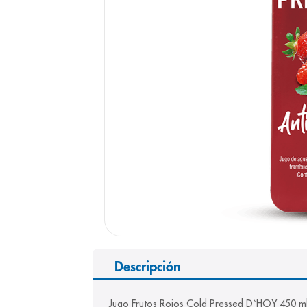
9
.
pediasure
10
.
panolini
Descripción
Jugo Frutos Rojos Cold Pressed D`HOY 450 ml