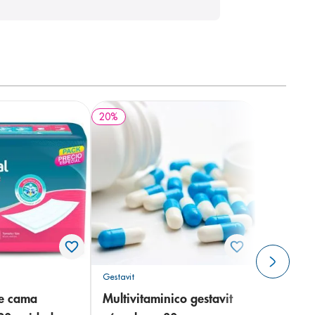
20
%
Gestavit
de cama
Multivitaminico gestavit