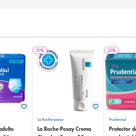
20
%
20
%
La Roche-posay
Prudential
adulto
La Roche-Posay Crema
Protector 