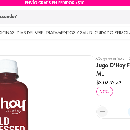
ENVÍO GRATIS EN PEDIDOS +$10
ndo?
DICINAS
DÍAS DEL BEBÉ
TRATAMIENTOS Y SALUD
CUIDADO PERSON
 más buscados
lar
Código de artículo
:
1
Jugo D'Hoy F
ML
$
3
,
02
$
2
,
42
20
%
e