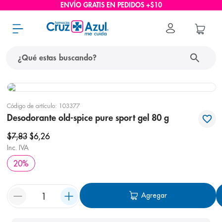
ENVÍO GRATIS EN PEDIDOS +$10
¿Qué estas buscando?
términos más buscados
Código de artículo
:
103377
1
.
protector solar
Desodorante old-spice pure sport gel 80 g
2
.
pañales
$
7
,
83
$
6
,
26
3
.
eucerin
Inc. IVA
20
%
4
.
cerave
5
.
nivea
Agregar
6
.
bioderma
7
.
shampoo