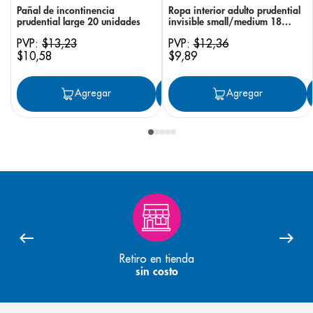
Pañal de incontinencia
Ropa interior adulto prudential
prudential large 20 unidades
invisible small/medium 18
unidades
PVP:
$
13
,
23
PVP:
$
12
,
36
$
10
,
58
$
9
,
89
Agregar
Agregar
Agregar
Retiro en tienda
sin costo