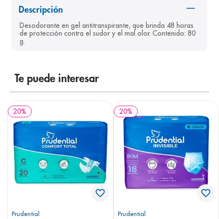
Descripción
8
.
desodorante
Desodorante en gel antitranspirante, que brinda 48 horas 
9
.
pediasure
de protección contra el sudor y el mal olor. Contenido: 80 
g.
10
.
panolini
Te puede interesar
20
%
20
%
Prudential
Prudential