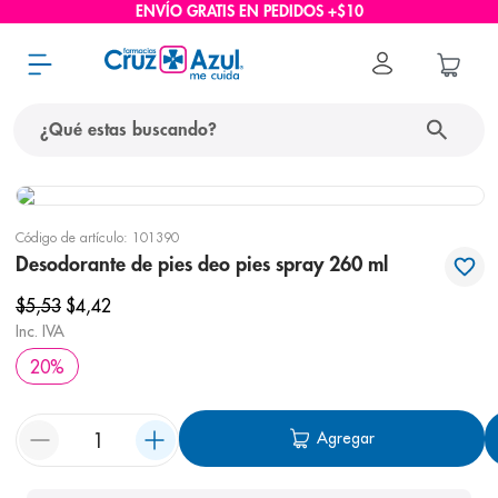
ENVÍO GRATIS EN PEDIDOS +$10
¿Qué estas buscando?
términos más buscados
Código de artículo
:
101390
1
.
protector solar
Desodorante de pies deo pies spray 260 ml
2
.
pañales
$
5
,
53
$
4
,
42
3
.
eucerin
Inc. IVA
20
%
4
.
cerave
5
.
nivea
Agregar
6
.
bioderma
7
.
shampoo