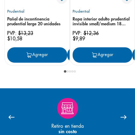
Prudential
Prudential
Pañal de incontinencia
Ropa interior adulto prudential
prudential large 20 unidades
invisible small/medium 18
unidades
PVP:
$
13
,
23
PVP:
$
12
,
36
$
10
,
58
$
9
,
89
Agregar
Agregar
Agregar
Retiro en tienda
sin costo