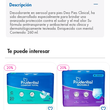
Descripción
8
.
desodorante
Desodorante en aerosol para pies Deo Pies Clinical, ha 
9
.
pediasure
sido desarrollado especialmente para brindar una 
avanzada protección contra el sudor y el mal olor. Su 
10
.
panolini
fórmula antitranspirante y antibacterial esta clínica y 
dermatológicamente testeada. Enriquecido con mentol. 
Contenido: 260 ml.
Te puede interesar
20
%
20
%