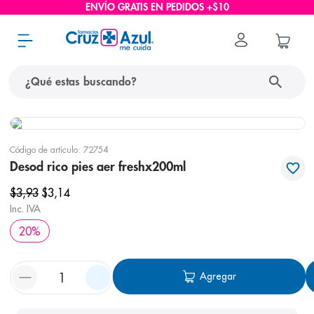
ENVÍO GRATIS EN PEDIDOS +$10
¿Qué estas buscando?
términos más buscados
Código de artículo
:
72754
1
.
protector solar
Desod rico pies aer freshx200ml
2
.
pañales
$
3
,
93
$
3
,
14
3
.
eucerin
Inc. IVA
20
%
4
.
cerave
5
.
nivea
Agregar
6
.
bioderma
7
.
shampoo