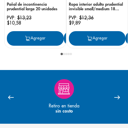
Pañal de incontinencia
Ropa interior adulto prudential
prudential large 20 unidades
invisible small/medium 18
unidades
PVP:
$
13
,
23
PVP:
$
12
,
36
$
10
,
58
$
9
,
89
Agregar
Agregar
Agregar
Retiro en tienda
sin costo