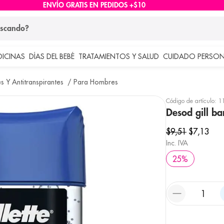
ENVÍO GRATIS EN PEDIDOS +$10
ndo?
DICINAS
DÍAS DEL BEBÉ
TRATAMIENTOS Y SALUD
CUIDADO PERSON
 más buscados
 Y Antitranspirantes
Para Hombres
lar
Código de artículo
:
1
Desod gill b
$
9
,
51
$
7
,
13
Inc. IVA
25
%