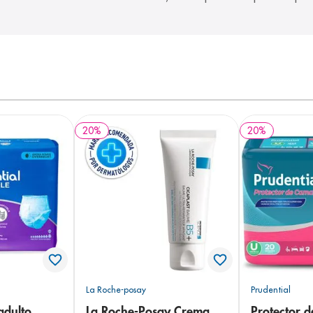
20
%
20
%
La Roche-posay
Prudential
adulto
La Roche-Posay Crema
Protector 