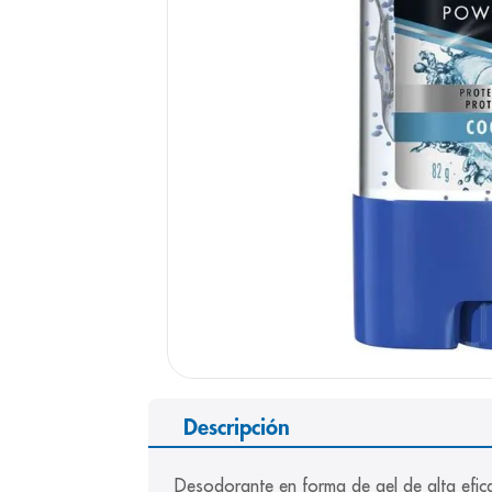
9
.
pediasure
10
.
desodorant
Descripción
Desodorante en forma de gel de alta efica