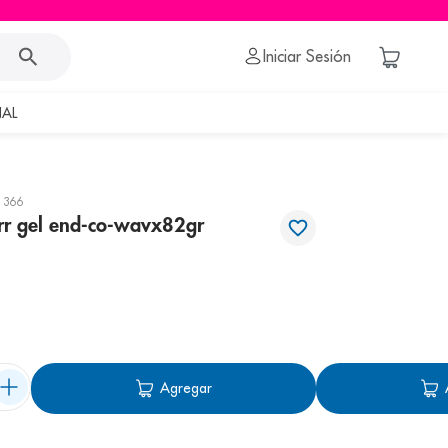
Iniciar Sesión
AL
1366
arr gel end-co-wavx82gr
Agregar