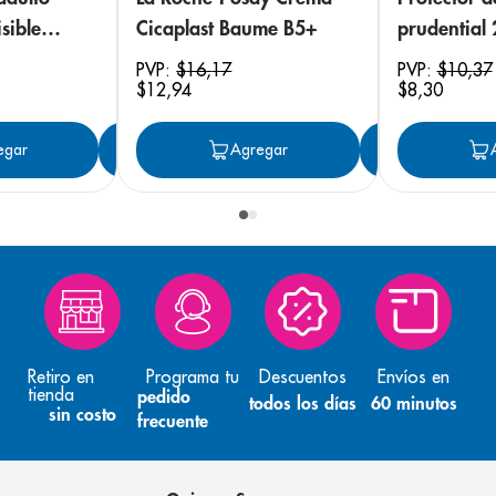
sible
Cicaplast Baume B5+
prudential
 18
PVP:
$
16
,
17
PVP:
$
10
,
37
$
12
,
94
$
8
,
30
egar
Agregar
Agregar
Agreg
Retiro en
Programa tu
Descuentos
Envíos en
tienda
pedido
todos los días
60 minutos
sin costo
frecuente