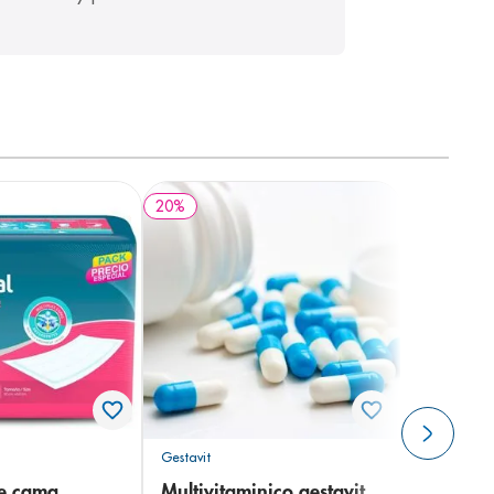
20
%
Gestavit
de cama
Multivitaminico gestavit