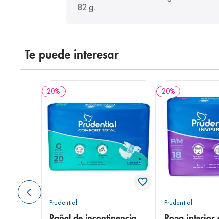
82 g.
Te puede interesar
20
%
20
%
Prudential
Prudential
Pañal de incontinencia
Ropa interior 