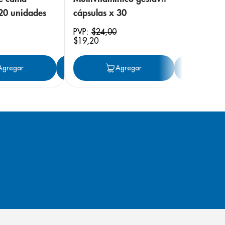
 20 unidades
cápsulas x 30
PVP:
$
24
,
00
$
19
,
20
ar
Agregar
Agregar
Agregar
Ag