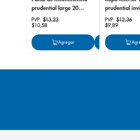
prudential large 20
prudential invi
unidades
small/medium
PVP:
$
13
,
23
PVP:
$
12
,
36
$
10
,
58
$
9
,
89
unidades
Agregar
Agregar
Agr