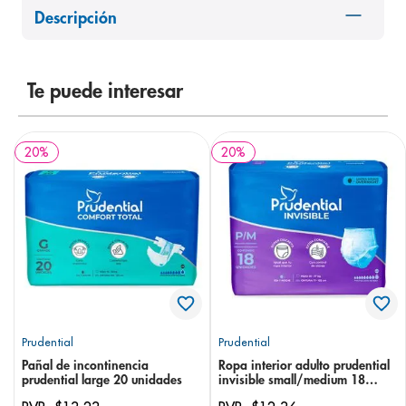
Descripción
8
.
panolini
9
.
pediasure
10
.
desodorante
Te puede interesar
20
%
20
%
Prudential
Prudential
Pañal de incontinencia
Ropa interior adulto prudential
prudential large 20 unidades
invisible small/medium 18
unidades