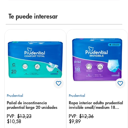
8
.
desodorante
Te puede interesar
9
.
pediasure
10
.
panolini
Prudential
Prudential
Pañal de incontinencia
Ropa interior adulto prudential
prudential large 20 unidades
invisible small/medium 18
unidades
PVP:
$
13
,
23
PVP:
$
12
,
36
$
10
,
58
$
9
,
89