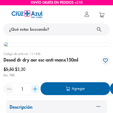
ENVÍO GRATIS EN PEDIDOS +$10
¿Qué estas buscando?
términos más buscados
Código de artículo
:
111426
1
.
protector solar
Desod dr dry aer esc-anti-manx150ml
2
.
pañales
$
5
,
50
$
3
,
30
3
.
eucerin
Inc. IVA
4
.
cerave
Agregar
5
.
nivea
6
.
bioderma
Descripción
7
.
shampoo