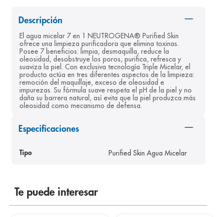
8
.
desodorante
Descripción
9
.
pediasure
El agua micelar 7 en 1 NEUTROGENA® Purified Skin 
ofrece una limpieza purificadora que elimina toxinas. 
10
.
panolini
Posee 7 beneficios: limpia, desmaquilla, reduce la 
oleosidad, desobstruye los poros, purifica, refresca y 
suaviza la piel. Con exclusiva tecnología Triple Micelar, el 
producto actúa en tres diferentes aspectos de la limpieza: 
remoción del maquillaje, exceso de oleosidad e 
impurezas. Su fórmula suave respeta el pH de la piel y no 
daña su barrera natural, así evita que la piel produzca más 
oleosidad como mecanismo de defensa.
Especificaciones
Purified Skin Agua Micelar
Tipo
Te puede interesar