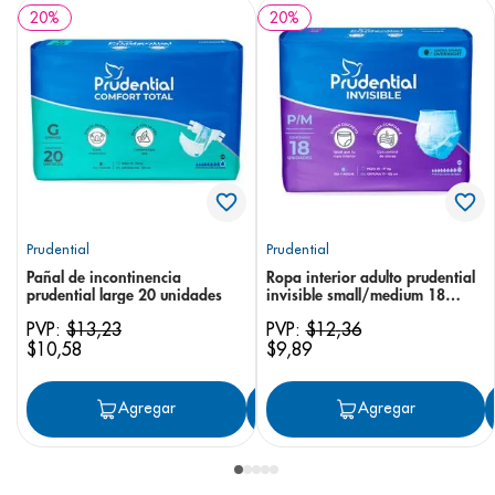
20
%
20
%
Prudential
Prudential
Pañal de incontinencia
Ropa interior adulto prudential
prudential large 20 unidades
invisible small/medium 18
unidades
PVP:
$
13
,
23
PVP:
$
12
,
36
$
10
,
58
$
9
,
89
Agregar
Agregar
Agregar