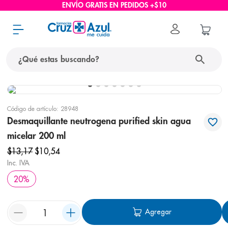
ENVÍO GRATIS EN PEDIDOS +$10
¿Qué estas buscando?
términos más buscados
Código de artículo
:
28948
1
.
protector solar
Desmaquillante neutrogena purified skin agua
2
.
pañales
micelar 200 ml
3
.
eucerin
$
13
,
17
$
10
,
54
Inc. IVA
4
.
cerave
20
%
5
.
nivea
6
.
bioderma
Agregar
7
.
shampoo