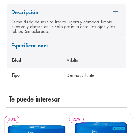
8
.
panolini
Descripción
9
.
pediasure
Leche fluida de textura fresca, ligera y cómoda. Limpia, 
suaviza y elimina en un solo gesto la cara, los ojos y los 
10
.
desodorante
labios. Sin aclarado.
Especificaciones
Adulto
Edad
Desmaquillante
Tipo
Te puede interesar
20
%
20
%