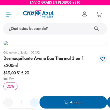
ENVÍO GRATIS EN PEDIDOS +$10
¿Qué estas buscando?
términos más buscados
Código de artículo
:
108452
1
.
protector solar
Desmaquillante Avene Eau Thermal 3 en 1
2
.
pañales
x200ml
3
.
eucerin
$
19
,
00
$
15
,
20
Inc. IVA
4
.
cerave
20
%
5
.
nivea
6
.
shampoo
Agregar
7
.
bioderma