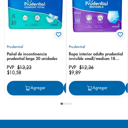
Prudential
Prudential
Pañal de incontinencia
Ropa interior adulto prudential
prudential large 20 unidades
invisible small/medium 18
unidades
PVP:
$
13
,
23
PVP:
$
12
,
36
$
10
,
58
$
9
,
89
Agregar
Agregar
Agregar