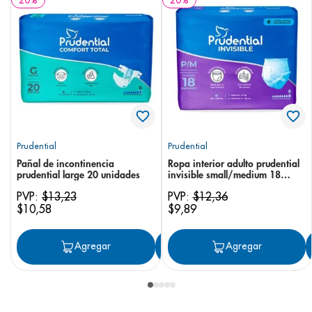
20
%
20
%
Prudential
Prudential
Pañal de incontinencia
Ropa interior adulto prudential
prudential large 20 unidades
invisible small/medium 18
unidades
PVP:
$
13
,
23
PVP:
$
12
,
36
$
10
,
58
$
9
,
89
Agregar
Agregar
Agregar