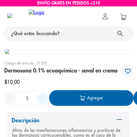
ENVÍO GRATIS EN PEDIDOS +$10
¿Qué estas buscando?
términos más buscados
Código de artículo
:
31305
1
.
protector solar
Dermosona 0.1% ecuaquimica - saval en crema
2
.
pañales
$
10
,
00
3
.
eucerin
Agregar
4
.
cerave
5
.
nivea
Descripción
6
.
shampoo
Alivio de las manifestaciones inflamatorias y pruríticas de 
7
.
bioderma
las dermatosis corticosensibles, como es el caso de la 