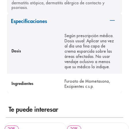
dermatitis atópica, dermatitis alérgica de contacto y 
8
.
panolini
psoriasis.
9
.
pediasure
Especificaciones
10
.
prueba embarazo
Según prescripción médica.
Dosis usual: Aplicar una vez
al día una fina capa de
crema esparcida sobre las
Dosis
áreas afectadas. No usar
vendaje oclusivo a menos
que su médico lo indique.
Furoato de Mometasona,
Ingredientes
Excipientes c.s.p.
Te puede interesar