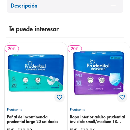
Descripción
8
.
desodorante
9
.
pediasure
10
.
panolini
Te puede interesar
20
%
20
%
Prudential
Prudential
Pañal de incontinencia
Ropa interior adulto prudential
prudential large 20 unidades
invisible small/medium 18
unidades