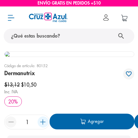
ENVÍO GRATIS EN PEDIDOS +$10
¿Qué estas buscando?
términos más buscados
Código de artículo
:
80152
1
.
protector solar
Dermanutrix
2
.
pañales
$
13
,
12
$
10
,
50
3
.
eucerin
Inc. IVA
20
%
4
.
cerave
5
.
nivea
Agregar
6
.
bioderma
7
.
shampoo