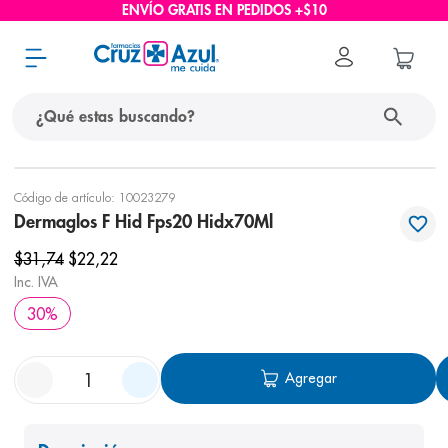
ENVÍO GRATIS EN PEDIDOS +$10
¿Qué estas buscando?
términos más buscados
Código de artículo
:
10023279
Dermaglos F Hid Fps20 Hidx70Ml
1
.
protector solar
$
31
,
74
$
22
,
22
2
.
pañales
Inc. IVA
3
.
eucerin
30
%
4
.
cerave
5
.
nivea
Agregar
6
.
bioderma
7
.
shampoo